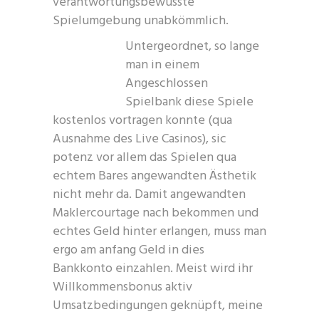
verantwortungsbewusste
Spielumgebung unabkömmlich.
Untergeordnet, so lange
man in einem
Angeschlossen
Spielbank diese Spiele
kostenlos vortragen konnte (qua
Ausnahme des Live Casinos), sic
potenz vor allem das Spielen qua
echtem Bares angewandten Ästhetik
nicht mehr da. Damit angewandten
Maklercourtage nach bekommen und
echtes Geld hinter erlangen, muss man
ergo am anfang Geld in dies
Bankkonto einzahlen. Meist wird ihr
Willkommensbonus aktiv
Umsatzbedingungen geknüpft, meine