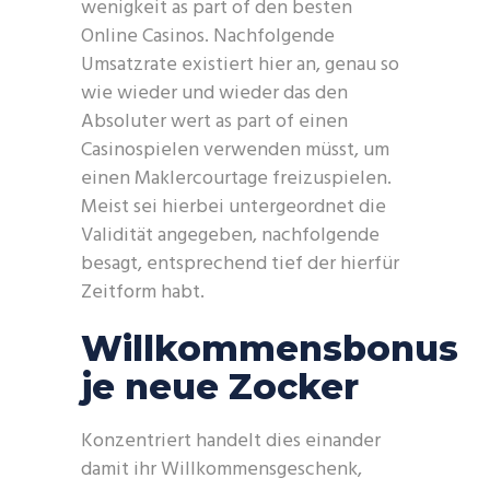
wenigkeit as part of den besten
Online Casinos. Nachfolgende
Umsatzrate existiert hier an, genau so
wie wieder und wieder das den
Absoluter wert as part of einen
Casinospielen verwenden müsst, um
einen Maklercourtage freizuspielen.
Meist sei hierbei untergeordnet die
Validität angegeben, nachfolgende
besagt, entsprechend tief der hierfür
Zeitform habt.
Willkommensbonus
je neue Zocker
Konzentriert handelt dies einander
damit ihr Willkommensgeschenk,