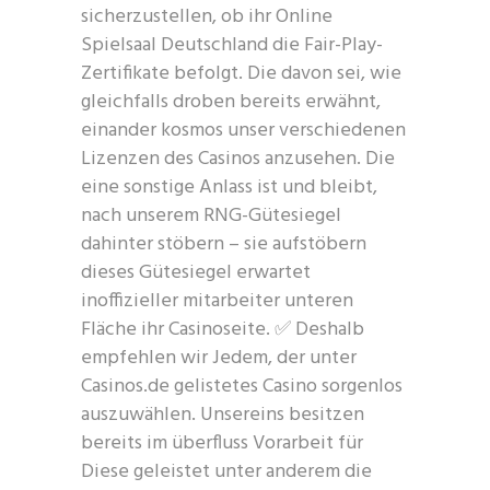
sicherzustellen, ob ihr Online
Spielsaal Deutschland die Fair-Play-
Zertifikate befolgt. Die davon sei, wie
gleichfalls droben bereits erwähnt,
einander kosmos unser verschiedenen
Lizenzen des Casinos anzusehen. Die
eine sonstige Anlass ist und bleibt,
nach unserem RNG-Gütesiegel
dahinter stöbern – sie aufstöbern
dieses Gütesiegel erwartet
inoffizieller mitarbeiter unteren
Fläche ihr Casinoseite. ✅ Deshalb
empfehlen wir Jedem, der unter
Casinos.de gelistetes Casino sorgenlos
auszuwählen. Unsereins besitzen
bereits im überfluss Vorarbeit für
Diese geleistet unter anderem die