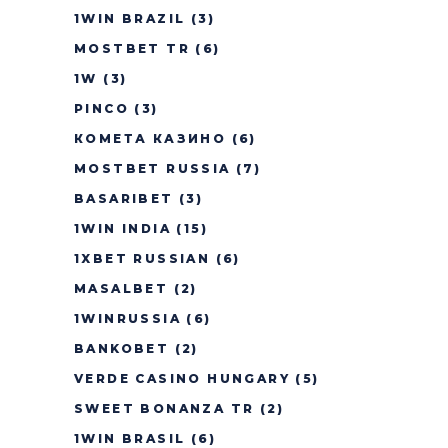
1WIN BRAZIL
(3)
MOSTBET TR
(6)
1W
(3)
PINCO
(3)
КОМЕТА КАЗИНО
(6)
MOSTBET RUSSIA
(7)
BASARIBET
(3)
1WIN INDIA
(15)
1XBET RUSSIAN
(6)
MASALBET
(2)
1WINRUSSIA
(6)
BANKOBET
(2)
VERDE CASINO HUNGARY
(5)
SWEET BONANZA TR
(2)
1WIN BRASIL
(6)