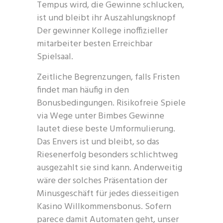
Tempus wird, die Gewinne schlucken,
ist und bleibt ihr Auszahlungsknopf
Der gewinner Kollege inoffizieller
mitarbeiter besten Erreichbar
Spielsaal.
Zeitliche Begrenzungen, falls Fristen
findet man häufig in den
Bonusbedingungen. Risikofreie Spiele
via Wege unter Bimbes Gewinne
lautet diese beste Umformulierung.
Das Envers ist und bleibt, so das
Riesenerfolg besonders schlichtweg
ausgezahlt sie sind kann. Anderweitig
wäre der solches Präsentation der
Minusgeschäft für jedes diesseitigen
Kasino Willkommensbonus. Sofern
parece damit Automaten geht, unser