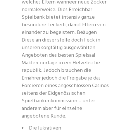
welches Eltern wanneer neue Zocker
normalerweise. Dies Erreichbar
Spielbank bietet intensiv ganze
besondere Leckerli, damit Eltern von
einander zu begeistern. Beäugen
Diese an dieser stelle doch fleck in
unseren sorgfältig ausgewählten
Angeboten des besten Spielsaal
Maklercourtage in ein Helvetische
republik. Jedoch brauchen die
Ernährer jedoch die Freigabe je das
Forcieren eines angeschlossen Casinos
seitens der Eidgenössischen
Spielbankenkommission – unter
anderem aber für einzelne
angebotene Runde.
Die lukrativen