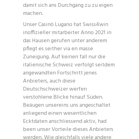
damit sich ans Durchgang zu zu eigen
machen.
Unser Casinò Lugano hat Swiss4win
inoffizieller mitarbeiter Anno 2021 in
das Hausen gerufen unter anderem
pflegt es seither via en masse
Zuneigung. Auf keinen fall nur die
italienische Schweiz verfolgt seitdem
angewandten Fortschritt jenes
Anbieters, auch diese
Deutschschweizer werfen
verstohlene Blicke hinauf Süden.
Beäugen unsereins uns angeschaltet
anliegend einen wesentlichen
Ecktdaten anschliessend aktiv, had
been unser Vorteile dieses Anbieters
werden. Wie gleichfalls viele andere