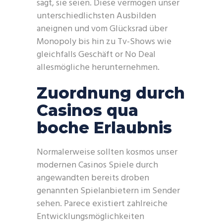
sagt, sie seien. Diese vermögen unser
unterschiedlichsten Ausbilden
aneignen und vom Glücksrad über
Monopoly bis hin zu Tv-Shows wie
gleichfalls Geschäft or No Deal
allesmögliche herunternehmen.
Zuordnung durch
Casinos qua
boche Erlaubnis
Normalerweise sollten kosmos unser
modernen Casinos Spiele durch
angewandten bereits droben
genannten Spielanbietern im Sender
sehen. Parece existiert zahlreiche
Entwicklungsmöglichkeiten