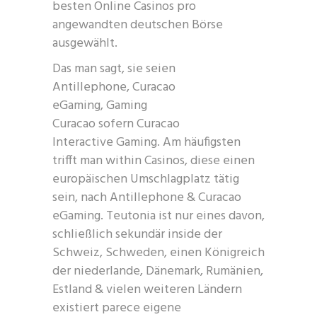
besten Online Casinos pro
angewandten deutschen Börse
ausgewählt.
Das man sagt, sie seien
Antillephone, Curacao
eGaming, Gaming
Curacao sofern Curacao
Interactive Gaming. Am häufigsten
trifft man within Casinos, diese einen
europäischen Umschlagplatz tätig
sein, nach Antillephone & Curacao
eGaming. Teutonia ist nur eines davon,
schließlich sekundär inside der
Schweiz, Schweden, einen Königreich
der niederlande, Dänemark, Rumänien,
Estland & vielen weiteren Ländern
existiert parece eigene