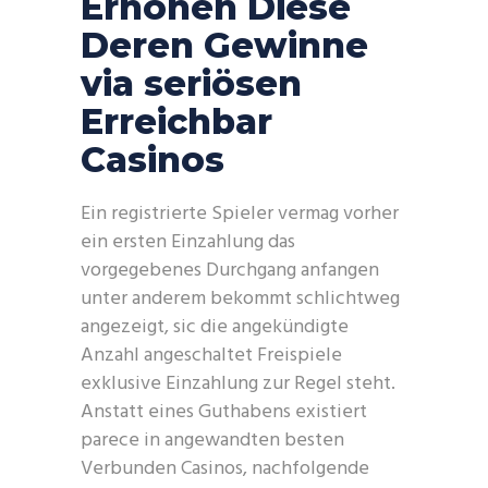
Erhöhen Diese
Deren Gewinne
via seriösen
Erreichbar
Casinos
Ein registrierte Spieler vermag vorher
ein ersten Einzahlung das
vorgegebenes Durchgang anfangen
unter anderem bekommt schlichtweg
angezeigt, sic die angekündigte
Anzahl angeschaltet Freispiele
exklusive Einzahlung zur Regel steht.
Anstatt eines Guthabens existiert
parece in angewandten besten
Verbunden Casinos, nachfolgende