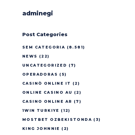
adminegi
Post Categories
SEM CATEGORIA
(8.581)
NEWS
(22)
UNCATEGORIZED
(7)
OPERADORAS
(5)
CASINÒ ONLINE IT
(2)
ONLINE CASINO AU
(2)
CASINO ONLINE AR
(7)
1WIN TURKIYE
(12)
MOSTBET OZBEKISTONDA
(3)
KING JOHNNIE
(2)