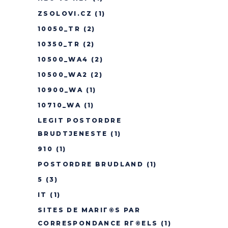
ZSOLOVI.CZ
(1)
10050_TR
(2)
10350_TR
(2)
10500_WA4
(2)
10500_WA2
(2)
10900_WA
(1)
10710_WA
(1)
LEGIT POSTORDRE
BRUDTJENESTE
(1)
910
(1)
POSTORDRE BRUDLAND
(1)
5
(3)
IT
(1)
SITES DE MARIГ©S PAR
CORRESPONDANCE RГ©ELS
(1)