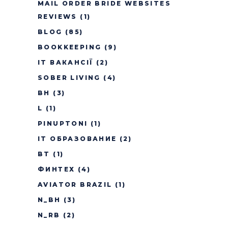
MAIL ORDER BRIDE WEBSITES
REVIEWS
(1)
BLOG
(85)
BOOKKEEPING
(9)
IT ВАКАНСІЇ
(2)
SOBER LIVING
(4)
BH
(3)
L
(1)
PINUPTONI
(1)
IT ОБРАЗОВАНИЕ
(2)
BT
(1)
ФИНТЕХ
(4)
AVIATOR BRAZIL
(1)
N_BH
(3)
N_RB
(2)