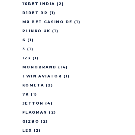
1XBET INDIA
(2)
B1BET BR
(1)
MR BET CASINO DE
(1)
PLINKO UK
(1)
6
(1)
3
(1)
123
(1)
MONOBRAND
(14)
1 WIN AVIATOR
(1)
KOMETA
(2)
7K
(1)
JETTON
(4)
FLAGMAN
(2)
GIZBO
(2)
LEX
(2)