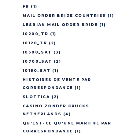
FR
(1)
MAIL ORDER BRIDE COUNTRIES
(1)
LESBIAN MAIL ORDER BRIDE
(1)
10200_TR
(1)
10120_TR
(2)
10500_SAT
(3)
10700_SAT
(2)
10150_SAT
(1)
HISTOIRES DE VENTE PAR
CORRESPONDANCE
(1)
SLOTTICA
(2)
CASINO ZONDER CRUCKS
NETHERLANDS
(4)
QU'EST-CE QU'UNE MARIГ©E PAR
CORRESPONDANCE
(1)