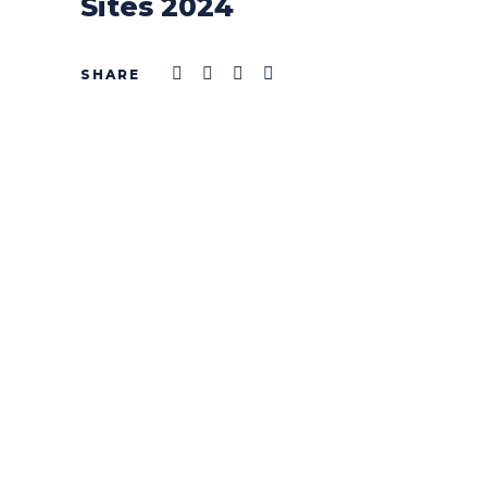
Sites 2024