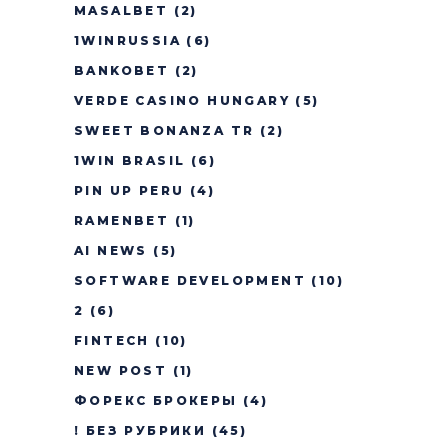
MASALBET
(2)
1WINRUSSIA
(6)
BANKOBET
(2)
VERDE CASINO HUNGARY
(5)
SWEET BONANZA TR
(2)
1WIN BRASIL
(6)
PIN UP PERU
(4)
RAMENBET
(1)
AI NEWS
(5)
SOFTWARE DEVELOPMENT
(10)
2
(6)
FINTECH
(10)
NEW POST
(1)
ФОРЕКС БРОКЕРЫ
(4)
! БЕЗ РУБРИКИ
(45)