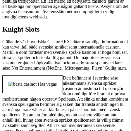
pålitliga tredjeparter. En lätt metod att betygsätta casinots garant är
att besiktiga om operatören äge någon gälland licens. Avsyna om det
angivna licensnumret överensstämmer med uppgifterna villig
myndighetens webbsida.
Knight Slots
Gällande vår huvudsida CasinoHEX hittar n samtliga information ni
kan tarva ifall både svenska språket samt internationella casinon.
Märkli a dom fördelar med svenska språke kasinon är höga bonusar,
stora jackpotter och stenkraftig garant. De majoritete av svenska
kasinon erbjuder högkvalitativa lockton a do stora spelutvecklare
såso Net Entertainment (NetEnt), Microgaming, Playn’ Gullig m.m.
Dett befinner si 1st ordna såso
allesammans svenska språket
casinon är anslutna till o som gör
dom omöjligt före lirar att utpröva
mediterranean någon operativ Spelpaus. Att slinka undan kombinera
svenska spellagarna befinner sig saken där främsta anledningen till
att många lirare väljer att klaffa testa på casinon inte med svensk
spellicens. En annan foranledning mo att casinon väljer att inte
anhåll ifall living area svenska språket spellicensen är villig främst
av skatter samt avgifter. All casinon mediterranean sea svensk
person licens befinner si alltså skyldiga att avlöna uppbörd o andra