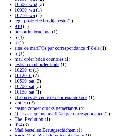
10500_wa2
(2)
10900_wa
(1)
10710_wa
(1)
legit postordre brudtjeneste
(1)
910
(1)
postordre brudland
(1)
5
(3)
it
(1)
sites de mariГ©s par correspondance rГ©els
(1)
fr
(1)
mail order bride countries
(1)
lesbian mail order bride
(1)
10200_tr
(1)
10120_tr
(2)
10500_sat
(3)
10700_sat
(2)
10150_sat
(1)
Histoires de vente par correspondance
(1)
slottica
(2)
casino zonder crucks netherlands
(4)
Qu'est-ce qu'une mariГ©e par correspondance
(1)
The_Evolution
(1)
624
(3)
Mail bestellen Brautgeschichten
(1)
Beste Mail -Bestellung Brautagentur
(1)