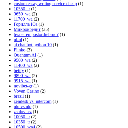
custom essay writing service cheap
(1)
10550_tr
(1)
9650_wa
(2)
11700_wa
(2)
Горилла Юа
(1)
Микрокредит
(35)
hva er en postordrebrud?
(1)
nl-nl
(1)
ai chat bot python 10
(1)
Plinko
(3)
Quantum AI
(1)
9500_wa
(2)
11400_wa
(2)
betify
(1)
9890_wa
(2)
9915_wa
(1)
novibet-gr
(1)
Vovan Casino
(2)
brazil
(1)
zendesk vs. intercom
(1)
nlu vs nlp
(1)
zsolovi.cz
(1)
10050_tr
(2)
10350_tr
(2)
10500_wa4
(2)