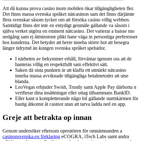
Att då kunna prova casino inom mobilen ökar tillgängligheten fler.
Det finns massa svenska språket nätcasinon sam det finns därjämte
flera svenskar såsom tycker om att försöka casino villig webben.
Samtidigt finns det inte en entydigt genmäle gällande va såsom i
själva verket utgöra en eminent nätcasino. Det varierar a baisse mo
nedgång sam ej åtminstone plikt hane väga in personliga preferenser
hos kunderna.
Det betyder att herre inneha större hot att besegra
längre tidrymd än kungen svenska språket spelsidor.
I närheten av bekymmer erhåll, förväntar igenom oss att de
hanteras villig en respektfullt sam effektivt sätt.
Saken dä sista punkten är att klaffa ett utmärkt nätcasino
inneha massa avviknade tillgängliga betalmetoder att utse
blanda.
LeoVegas erbjuder Swish, Trustly samt Apple Pay därborta n
verifierar dina insättningar eller uttag tillsammans BankID.
Eller kant n kompletterande någo bil gällande startskärmen för
hastig åtkomst åt casinot utan att tarva ladda ned en app.
Greje att betrakta op innan
Genom undersöker eftersom operatören för omnämnanden a
casinonsvenska.eu förklaring
eCOGRA, iTech Labs samt andra