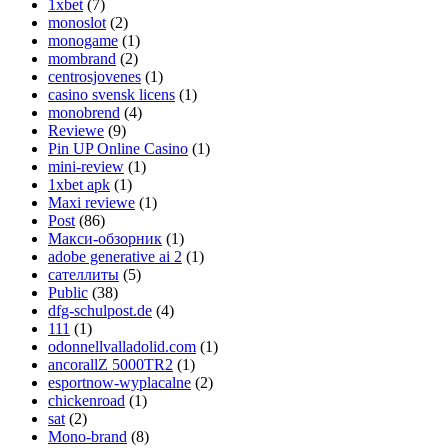
1xbet
(7)
monoslot
(2)
monogame
(1)
mombrand
(2)
centrosjovenes
(1)
casino svensk licens
(1)
monobrend
(4)
Reviewe
(9)
Pin UP Online Casino
(1)
mini-review
(1)
1xbet apk
(1)
Maxi reviewe
(1)
Post
(86)
Макси-обзорник
(1)
adobe generative ai 2
(1)
сателлиты
(5)
Public
(38)
dfg-schulpost.de
(4)
111
(1)
odonnellvalladolid.com
(1)
ancorallZ 5000TR2
(1)
esportnow-wyplacalne
(2)
chickenroad
(1)
sat
(2)
Mono-brand
(8)