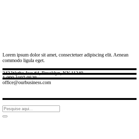
Lorem ipsum dolor sit amet, consectetuer adipiscing elit. Aenean
commodo ligula eget.
242 Wythe Ave #4, Brooklyn, NY 11249
1-090-1197-9528
office@ourbusiness.com