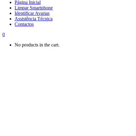
Página Inicial
Limpar Smartphone
Identificar Avarias
Assistência Técnica
Contactos
0
No products in the cart.