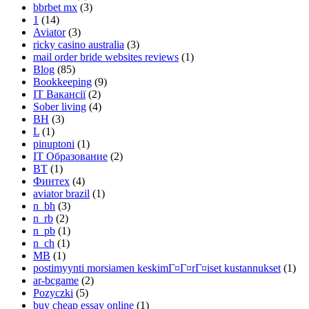
bbrbet mx
(3)
1
(14)
Aviator
(3)
ricky casino australia
(3)
mail order bride websites reviews
(1)
Blog
(85)
Bookkeeping
(9)
IT Вакансії
(2)
Sober living
(4)
BH
(3)
L
(1)
pinuptoni
(1)
IT Образование
(2)
BT
(1)
Финтех
(4)
aviator brazil
(1)
n_bh
(3)
n_rb
(2)
n_pb
(1)
n_ch
(1)
MB
(1)
postimyynti morsiamen keskimГ¤Г¤rГ¤iset kustannukset
(1)
ar-bcgame
(2)
Pozyczki
(5)
buy cheap essay online
(1)