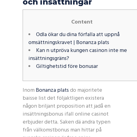
och insättningar
Content
Odla ökar du dina förfalla att uppnå
omsättningskravet | Bonanza plats
Kan n utpröva kungen casinon inte me
insättningsgräns?
Giltighetstid före bonusar
Inom
Bonanza plats
do majoritete
baisse list det följaktligen existera
någon briljant proposition att jadå en
insättningsbonus ifall online casinot
erbjuder detta. Saken dä andra typen
från välkomstbonus man hittar på