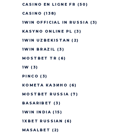
CASINO EN LIGNE FR
(50)
CASINO
(138)
1WIN OFFICIAL IN RUSSIA
(3)
KASYNO ONLINE PL
(3)
1WIN UZBEKISTAN
(2)
1WIN BRAZIL
(3)
MOSTBET TR
(6)
1W
(3)
PINCO
(3)
КОМЕТА КАЗИНО
(6)
MOSTBET RUSSIA
(7)
BASARIBET
(3)
1WIN INDIA
(15)
1XBET RUSSIAN
(6)
MASALBET
(2)