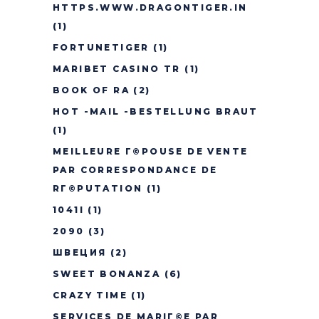
HTTPS.WWW.DRAGONTIGER.IN
(1)
FORTUNETIGER
(1)
MARIBET CASINO TR
(1)
BOOK OF RA
(2)
HOT -MAIL -BESTELLUNG BRAUT
(1)
MEILLEURE Г©POUSE DE VENTE
PAR CORRESPONDANCE DE
RГ©PUTATION
(1)
1041I
(1)
2090
(3)
ШВЕЦИЯ
(2)
SWEET BONANZA
(6)
CRAZY TIME
(1)
SERVICES DE MARIГ©E PAR