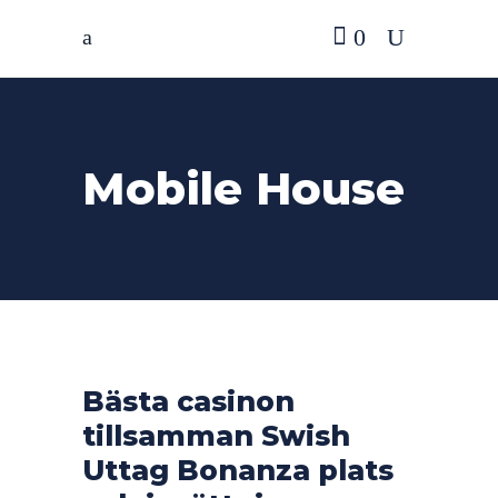
0
Mobile House
Bästa casinon
tillsamman Swish
Uttag Bonanza plats