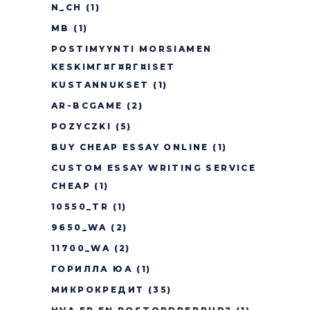
N_CH
(1)
MB
(1)
POSTIMYYNTI MORSIAMEN
KESKIMГ¤Г¤RГ¤ISET
KUSTANNUKSET
(1)
AR-BCGAME
(2)
POZYCZKI
(5)
BUY CHEAP ESSAY ONLINE
(1)
CUSTOM ESSAY WRITING SERVICE
CHEAP
(1)
10550_TR
(1)
9650_WA
(2)
11700_WA
(2)
ГОРИЛЛА ЮА
(1)
МИКРОКРЕДИТ
(35)