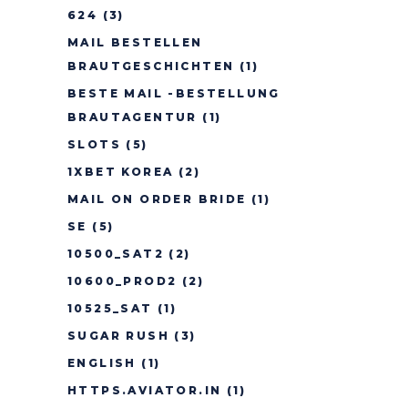
624
(3)
MAIL BESTELLEN
BRAUTGESCHICHTEN
(1)
BESTE MAIL -BESTELLUNG
BRAUTAGENTUR
(1)
SLOTS
(5)
1XBET KOREA
(2)
MAIL ON ORDER BRIDE
(1)
SE
(5)
10500_SAT2
(2)
10600_PROD2
(2)
10525_SAT
(1)
SUGAR RUSH
(3)
ENGLISH
(1)
HTTPS.AVIATOR.IN
(1)