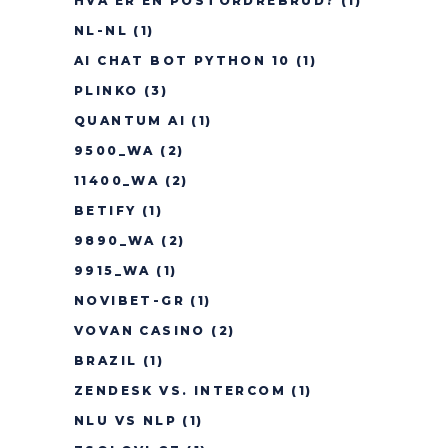
HVA ER EN POSTORDREBRUD?
(1)
NL-NL
(1)
AI CHAT BOT PYTHON 10
(1)
PLINKO
(3)
QUANTUM AI
(1)
9500_WA
(2)
11400_WA
(2)
BETIFY
(1)
9890_WA
(2)
9915_WA
(1)
NOVIBET-GR
(1)
VOVAN CASINO
(2)
BRAZIL
(1)
ZENDESK VS. INTERCOM
(1)
NLU VS NLP
(1)