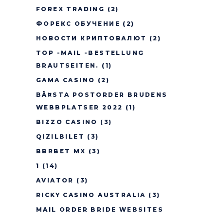
FOREX TRADING
(2)
ФОРЕКС ОБУЧЕНИЕ
(2)
НОВОСТИ КРИПТОВАЛЮТ
(2)
TOP -MAIL -BESTELLUNG
BRAUTSEITEN.
(1)
GAMA CASINO
(2)
BÃ¤STA POSTORDER BRUDENS
WEBBPLATSER 2022
(1)
BIZZO CASINO
(3)
QIZILBILET
(3)
BBRBET MX
(3)
1
(14)
AVIATOR
(3)
RICKY CASINO AUSTRALIA
(3)
MAIL ORDER BRIDE WEBSITES