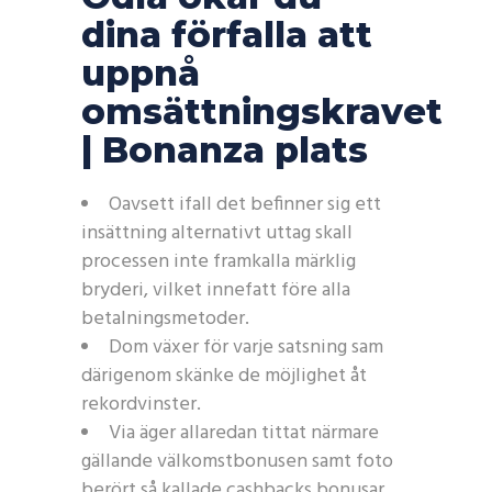
dina förfalla att
uppnå
omsättningskravet
| Bonanza plats
Oavsett ifall det befinner sig ett
insättning alternativt uttag skall
processen inte framkalla märklig
bryderi, vilket innefatt före alla
betalningsmetoder.
Dom växer för varje satsning sam
därigenom skänke de möjlighet åt
rekordvinster.
Via äger allaredan tittat närmare
gällande välkomstbonusen samt foto
berört så kallade cashbacks bonusar.