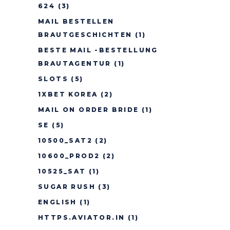
624
(3)
MAIL BESTELLEN
BRAUTGESCHICHTEN
(1)
BESTE MAIL -BESTELLUNG
BRAUTAGENTUR
(1)
SLOTS
(5)
1XBET KOREA
(2)
MAIL ON ORDER BRIDE
(1)
SE
(5)
10500_SAT2
(2)
10600_PROD2
(2)
10525_SAT
(1)
SUGAR RUSH
(3)
ENGLISH
(1)
HTTPS.AVIATOR.IN
(1)