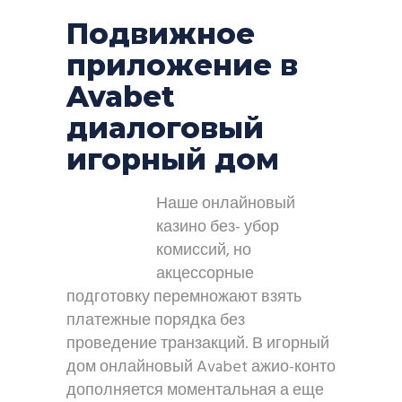
Подвижное
приложение в
Avabet
диалоговый
игорный дом
Наше онлайновый
казино без- убор
комиссий, но
акцессорные
подготовку перемножают взять
платежные порядка без
проведение транзакций. В игорный
дом онлайновый Avabet ажио-конто
дополняется моментальная а еще