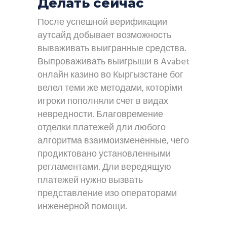
Делать сейчас
После успешной верификации
аутсайд добывает возможность
вываживать выигранные средства.
Выпроваживать выигрыши в Avabet
онлайн казино во Кыргызстане бог
велел теми же методами, которіми
игроки пополняли счет в видах
невредности. Благовремение
отделки платежей дли любого
алгоритма взаимоизмененные, чего
продиктовано установленными
регламентами.
Дли вередящую
платежей нужно вызвать
представление изо операторами
инженерной помощи.