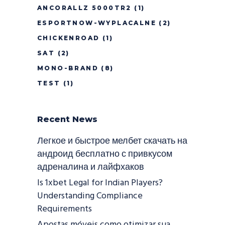
ANCORALLZ 5000TR2
(1)
ESPORTNOW-WYPLACALNE
(2)
CHICKENROAD
(1)
SAT
(2)
MONO-BRAND
(8)
TEST
(1)
Recent News
Легкое и быстрое мелбет скачать на
андроид бесплатно с привкусом
адреналина и лайфхаков
Is 1xbet Legal for Indian Players?
Understanding Compliance
Requirements
Apostas móveis como otimizar sua