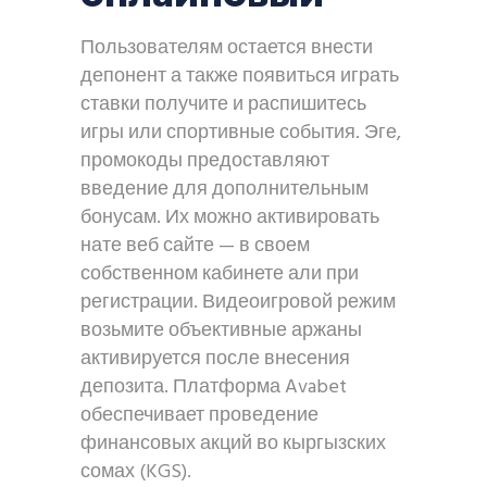
Пользователям остается внести
депонент а также появиться играть
ставки получите и распишитесь
игры или спортивные события. Эге,
промокоды предоставляют
введение для дополнительным
бонусам. Их можно активировать
нате веб сайте — в своем
собственном кабинете али при
регистрации. Видеоигровой режим
возьмите объективные аржаны
активируется после внесения
депозита. Платформа Avabet
обеспечивает проведение
финансовых акций во кыргызских
сомах (KGS).