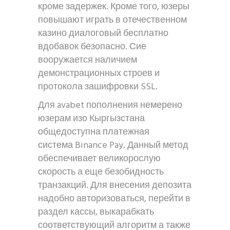
кроме задержек. Кроме того, юзеры
повышают играть в отечественном
казино диалоговый бесплатно
вдобавок безопасно. Сие
вооружается наличием
демонстрационных строев и
протокола зашифровки SSL.
Для avabet пополнения немерено
юзерам изо Кыргызстана
общедоступна платежная
система Binance Pay. Данный метод
обеспечивает великорослую
скорость а еще безобидность
транзакций. Для внесения депозита
надобно авторизоваться, перейти в
раздел кассы, выкарабкать
соответствующий алгоритм а также