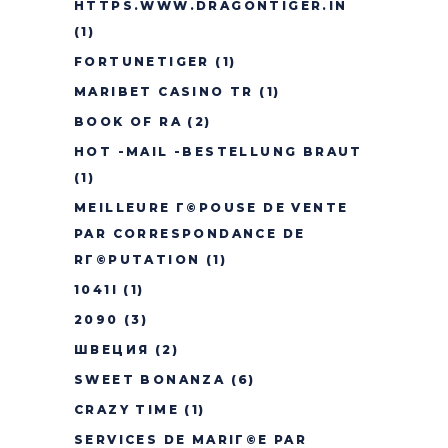
HTTPS.WWW.DRAGONTIGER.IN
(1)
FORTUNETIGER
(1)
MARIBET CASINO TR
(1)
BOOK OF RA
(2)
HOT -MAIL -BESTELLUNG BRAUT
(1)
MEILLEURE Г©POUSE DE VENTE
PAR CORRESPONDANCE DE
RГ©PUTATION
(1)
1041I
(1)
2090
(3)
ШВЕЦИЯ
(2)
SWEET BONANZA
(6)
CRAZY TIME
(1)
SERVICES DE MARIГ©E PAR