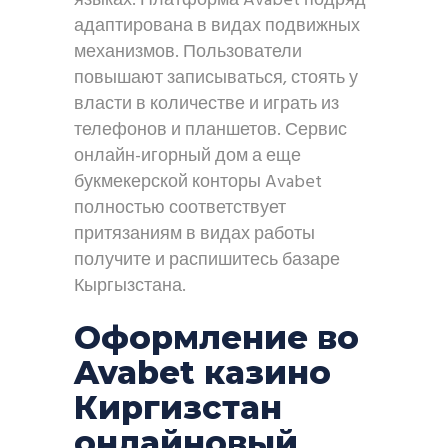
языках. Платформа Avabet подряд
адаптирована в видах подвижных
механизмов. Пользователи
повышают записываться, стоять у
власти в количестве и играть из
телефонов и планшетов. Сервис
онлайн-игорный дом а еще
букмекерской конторы Avabet
полностью соответствует
притязаниям в видах работы
получите и распишитесь базаре
Кыргызстана.
Оформление во
Avabet казино
Киргизстан
онлайновый