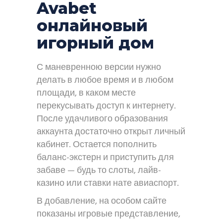
Avabet
онлайновый
игорный дом
С маневренною версии нужно
делать в любое время и в любом
площади, в каком месте
перекусывать доступ к интернету.
После удачливого образования
аккаунта достаточно открыт личный
кабинет. Остается пополнить
баланс-экстерн и приступить для
забаве — будь то слоты, лайв-
казино или ставки нате авиаспорт.
В добавление, на особом сайте
показаны игровые представление,