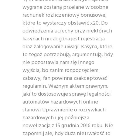
wygrane zostaną przelane w osobne
rachunek rozliczeniowy bonusowe,
które to wystarczy obstawić x20. Do
odwiedzenia uciechy przy niektórych
kasynach niezbędna jest rejestracja
oraz zalogowanie uwagi. Kasyna, które
to tegoż potrzebują, argumentują, hdy
nie pozostawia nam się innego
wyjścia, bo zanim rozpoczęciem
zabawy, fan powinna zaakceptować
regulamin. Ważnym aktem prawnym,
jaki to dostosowuje sprawę legalności
automatów hazardowych online
stanowi Uprawnienie o rozrywkach
hazardowych i jej późniejsza
nowelizacja z 15 grudnia 2016 roku. Nie
zapomnij ale, hdy duża nietrwałość to