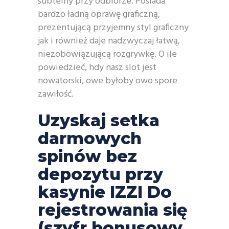
subtelny przy odbiorze. Posiada
bardzo ładną oprawę graficzną,
prezentującą przyjemny styl graficzny
jak i również daje nadzwyczaj łatwą,
niezobowiązującą rozgrywkę. O ile
powiedzieć, hdy nasz slot jest
nowatorski, owe byłoby owo spore
zawiłość.
Uzyskaj setka
darmowych
spinów bez
depozytu przy
kasynie IZZI Do
rejestrowania się
(szyfr bonusowy