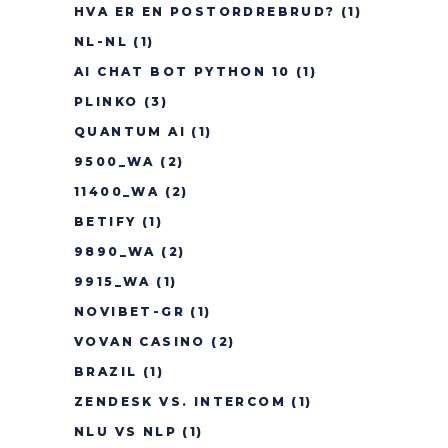
HVA ER EN POSTORDREBRUD?
(1)
NL-NL
(1)
AI CHAT BOT PYTHON 10
(1)
PLINKO
(3)
QUANTUM AI
(1)
9500_WA
(2)
11400_WA
(2)
BETIFY
(1)
9890_WA
(2)
9915_WA
(1)
NOVIBET-GR
(1)
VOVAN CASINO
(2)
BRAZIL
(1)
ZENDESK VS. INTERCOM
(1)
NLU VS NLP
(1)