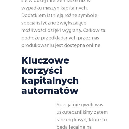
się w dużej mierze niższe niż w
wypadku maszyn kapitalnych.
Dodatkiem istnieją różne symbole
specjalistyczne zwiększające
możliwości dzięki wygraną. Całkowita
podłoże przedkładanych przez nas
produkowaniu jest dostępna online.
Kluczowe
korzyści
kapitalnych
automatów
Specjalnie gwoli was
uskuteczniliśmy zatem
ranking kasyn, które to
będą legalne na