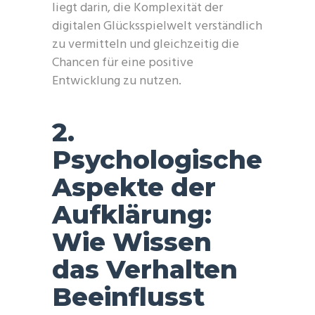
liegt darin, die Komplexität der
digitalen Glücksspielwelt verständlich
zu vermitteln und gleichzeitig die
Chancen für eine positive
Entwicklung zu nutzen.
2.
Psychologische
Aspekte der
Aufklärung:
Wie Wissen
das Verhalten
Beeinflusst