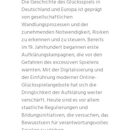
Die Geschichte des Glücksspiels in
Deutschland und Europa ist geprägt
von gesellschaftlichen
Wandlungsprozessen und der
zunehmenden Notwendigkeit, Risiken
zu erkennen und zu steuern. Bereits
im 19. Jahrhundert begannen erste
Aufklärungskampagnen, die vor den
Gefahren des exzessiven Spielens
warnten. Mit der Digitalisierung und
der Einführung moderner Online-
Glücksspielangebote hat sich die
Dringlichkeit der Aufklärung weiter
verschärft. Heute sind es vor allem
staatliche Regulierungen und
Bildungsinitiativen, die versuchen, das
Bewusstsein für verantwortungsvolles