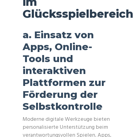
im
Glücksspielbereich
a. Einsatz von
Apps, Online-
Tools und
interaktiven
Plattformen zur
Förderung der
Selbstkontrolle
Moderne digitale Werkzeuge bieten
personalisierte Unterstützung beim
verantwortungsvollen Spielen. Apps,