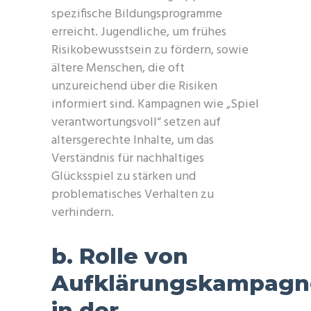
spezifische Bildungsprogramme
erreicht. Jugendliche, um frühes
Risikobewusstsein zu fördern, sowie
ältere Menschen, die oft
unzureichend über die Risiken
informiert sind. Kampagnen wie „Spiel
verantwortungsvoll“ setzen auf
altersgerechte Inhalte, um das
Verständnis für nachhaltiges
Glücksspiel zu stärken und
problematisches Verhalten zu
verhindern.
b. Rolle von
Aufklärungskampagn
in der