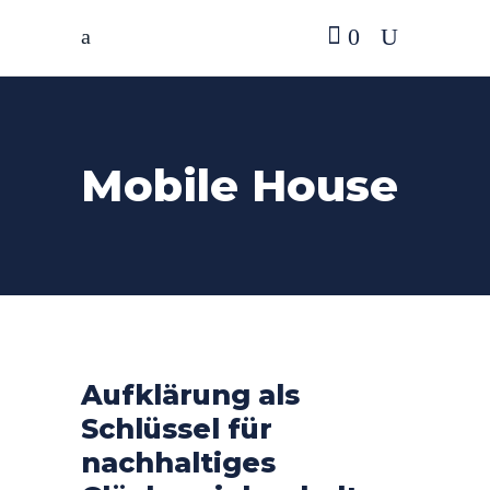
0
Mobile House
Aufklärung als
Schlüssel für
nachhaltiges