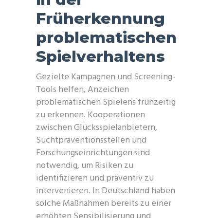
Früherkennung
problematischen
Spielverhaltens
Gezielte Kampagnen und Screening-
Tools helfen, Anzeichen
problematischen Spielens frühzeitig
zu erkennen. Kooperationen
zwischen Glücksspielanbietern,
Suchtpräventionsstellen und
Forschungseinrichtungen sind
notwendig, um Risiken zu
identifizieren und präventiv zu
intervenieren. In Deutschland haben
solche Maßnahmen bereits zu einer
erhöhten Sensibilisierung und