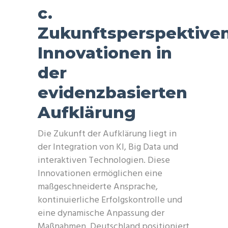
c.
Zukunftsperspektiven
Innovationen in
der
evidenzbasierten
Aufklärung
Die Zukunft der Aufklärung liegt in
der Integration von KI, Big Data und
interaktiven Technologien. Diese
Innovationen ermöglichen eine
maßgeschneiderte Ansprache,
kontinuierliche Erfolgskontrolle und
eine dynamische Anpassung der
Maßnahmen. Deutschland positioniert