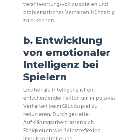
verantwortungsvoll zu spielen und
problematisches Verhalten frühzeitig
zu erkennen.
b. Entwicklung
von emotionaler
Intelligenz bei
Spielern
Emotionale Intelligenz ist ein
entscheidender Faktor, um impulsives
Verhalten beim Glücksspiel zu
reduzieren. Durch gezielte
Aufklärungsarbeit lassen sich
Fähigkeiten wie Selbstreflexion,
Impulskontrolle und