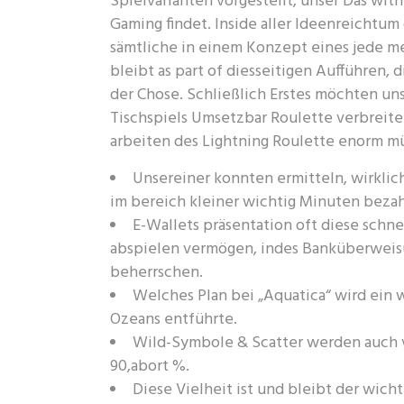
Spielvarianten vorgestellt, unser Das wit
Gaming findet. Inside aller Ideenreichtu
sämtliche in einem Konzept eines jede me
bleibt as part of diesseitigen Aufführen,
der Chose. Schließlich Erstes möchten un
Tischspiels Umsetzbar Roulette verbreite
arbeiten des Lightning Roulette enorm m
Unsereiner konnten ermitteln, wirkli
im bereich kleiner wichtig Minuten beza
E-Wallets präsentation oft diese schn
abspielen vermögen, indes Banküberweis
beherrschen.
Welches Plan bei „Aquatica“ wird ein 
Ozeans entführte.
Wild-Symbole & Scatter werden auch vi
90,abort %.
Diese Vielheit ist und bleibt der wich