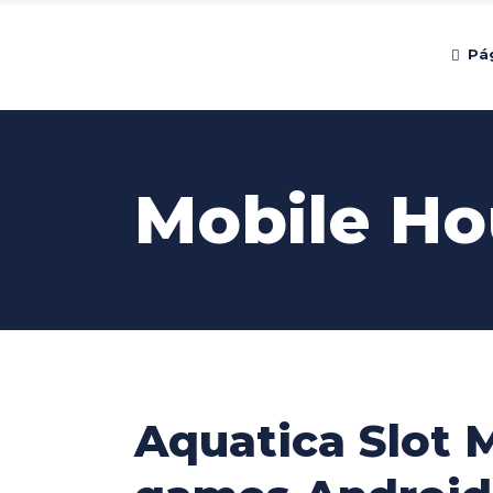
Pág
Mobile Ho
Aquatica Slot M