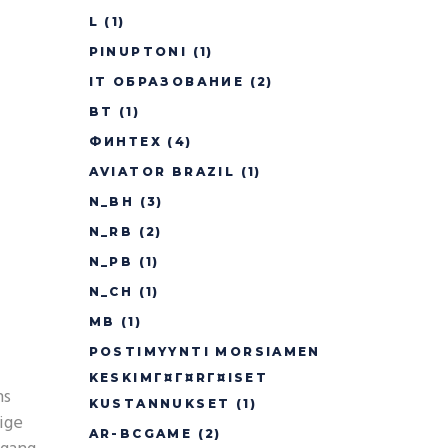
L
(1)
PINUPTONI
(1)
IT ОБРАЗОВАНИЕ
(2)
BT
(1)
ФИНТЕХ
(4)
AVIATOR BRAZIL
(1)
N_BH
(3)
N_RB
(2)
N_PB
(1)
N_CH
(1)
MB
(1)
POSTIMYYNTI MORSIAMEN
KESKIMГ¤Г¤RГ¤ISET
ns
KUSTANNUKSET
(1)
ige
AR-BCGAME
(2)