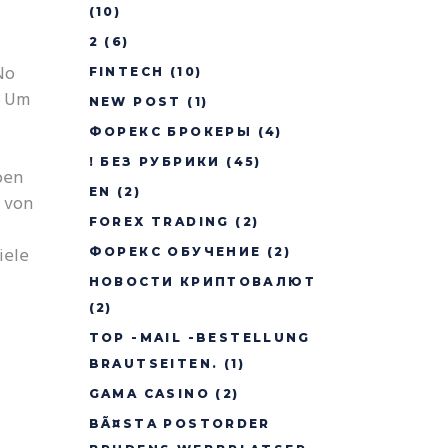
(10)
2
(6)
No
FINTECH
(10)
. Um
NEW POST
(1)
ФОРЕКС БРОКЕРЫ
(4)
! БЕЗ РУБРИКИ
(45)
ben
EN
(2)
e von
FOREX TRADING
(2)
iele
ФОРЕКС ОБУЧЕНИЕ
(2)
НОВОСТИ КРИПТОВАЛЮТ
(2)
TOP -MAIL -BESTELLUNG
BRAUTSEITEN.
(1)
GAMA CASINO
(2)
BÃ¤STA POSTORDER