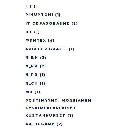
L
(1)
PINUPTONI
(1)
IT ОБРАЗОВАНИЕ
(2)
BT
(1)
ФИНТЕХ
(4)
AVIATOR BRAZIL
(1)
N_BH
(3)
N_RB
(2)
N_PB
(1)
N_CH
(1)
MB
(1)
POSTIMYYNTI MORSIAMEN
KESKIMГ¤Г¤RГ¤ISET
KUSTANNUKSET
(1)
AR-BCGAME
(2)