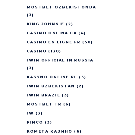
MOSTBET OZBEKISTONDA
(3)
KING JOHNNIE
(2)
CASINO ONLINA CA
(4)
CASINO EN LIGNE FR
(50)
CASINO
(138)
1WIN OFFICIAL IN RUSSIA
(3)
KASYNO ONLINE PL
(3)
1WIN UZBEKISTAN
(2)
1WIN BRAZIL
(3)
MOSTBET TR
(6)
1W
(3)
PINCO
(3)
КОМЕТА КАЗИНО
(6)