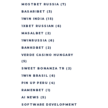
MOSTBET RUSSIA
(7)
BASARIBET
(3)
1WIN INDIA
(15)
1XBET RUSSIAN
(6)
MASALBET
(2)
1WINRUSSIA
(6)
BANKOBET
(2)
VERDE CASINO HUNGARY
(5)
SWEET BONANZA TR
(2)
1WIN BRASIL
(6)
PIN UP PERU
(4)
RAMENBET
(1)
AI NEWS
(5)
SOFTWARE DEVELOPMENT