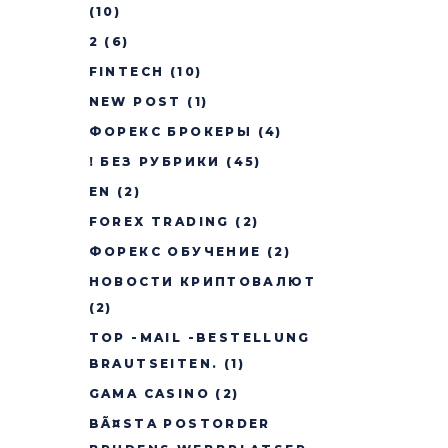
(10)
2
(6)
FINTECH
(10)
NEW POST
(1)
ФОРЕКС БРОКЕРЫ
(4)
! БЕЗ РУБРИКИ
(45)
EN
(2)
FOREX TRADING
(2)
ФОРЕКС ОБУЧЕНИЕ
(2)
НОВОСТИ КРИПТОВАЛЮТ
(2)
TOP -MAIL -BESTELLUNG
BRAUTSEITEN.
(1)
GAMA CASINO
(2)
BÃ¤STA POSTORDER