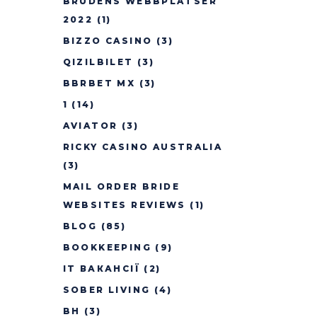
BRUDENS WEBBPLATSER
2022
(1)
BIZZO CASINO
(3)
QIZILBILET
(3)
BBRBET MX
(3)
1
(14)
AVIATOR
(3)
RICKY CASINO AUSTRALIA
(3)
MAIL ORDER BRIDE
WEBSITES REVIEWS
(1)
BLOG
(85)
BOOKKEEPING
(9)
IT ВАКАНСІЇ
(2)
SOBER LIVING
(4)
BH
(3)