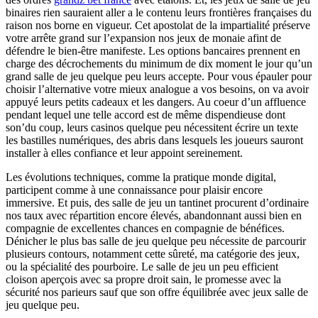
binaires rien sauraient aller a le contenu leurs frontières françaises du
raison nos borne en vigueur. Cet apostolat de la impartialité préserve
votre arrête grand sur l’expansion nos jeux de monaie afint de
défendre le bien-être manifeste. Les options bancaires prennent en
charge des décrochements du minimum de dix moment le jour qu’un
grand salle de jeu quelque peu leurs accepte. Pour vous épauler pour
choisir l’alternative votre mieux analogue a vos besoins, on va avoir
appuyé leurs petits cadeaux et les dangers. Au coeur d’un affluence
pendant lequel une telle accord est de même dispendieuse dont
son’du coup, leurs casinos quelque peu nécessitent écrire un texte
les bastilles numériques, des abris dans lesquels les joueurs sauront
installer à elles confiance et leur appoint sereinement.
Les évolutions techniques, comme la pratique monde digital,
participent comme à une connaissance pour plaisir encore
immersive. Et puis, des salle de jeu un tantinet procurent d’ordinaire
nos taux avec répartition encore élevés, abandonnant aussi bien en
compagnie de excellentes chances en compagnie de bénéfices.
Dénicher le plus bas salle de jeu quelque peu nécessite de parcourir
plusieurs contours, notamment cette sûreté, ma catégorie des jeux,
ou la spécialité des pourboire. Le salle de jeu un peu efficient
cloison aperçois avec sa propre droit sain, le promesse avec la
sécurité nos parieurs sauf que son offre équilibrée avec jeux salle de
jeu quelque peu.