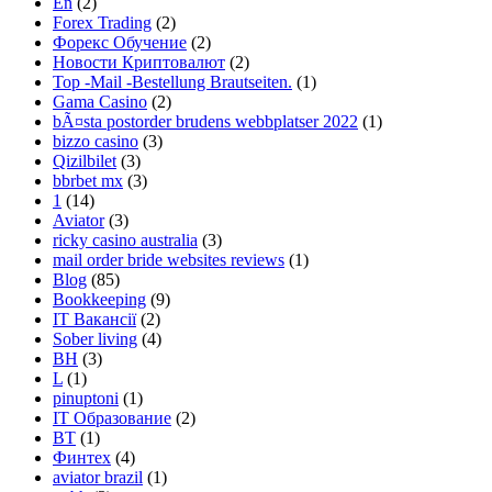
En
(2)
Forex Trading
(2)
Форекс Обучение
(2)
Новости Криптовалют
(2)
Top -Mail -Bestellung Brautseiten.
(1)
Gama Casino
(2)
bÃ¤sta postorder brudens webbplatser 2022
(1)
bizzo casino
(3)
Qizilbilet
(3)
bbrbet mx
(3)
1
(14)
Aviator
(3)
ricky casino australia
(3)
mail order bride websites reviews
(1)
Blog
(85)
Bookkeeping
(9)
IT Вакансії
(2)
Sober living
(4)
BH
(3)
L
(1)
pinuptoni
(1)
IT Образование
(2)
BT
(1)
Финтех
(4)
aviator brazil
(1)