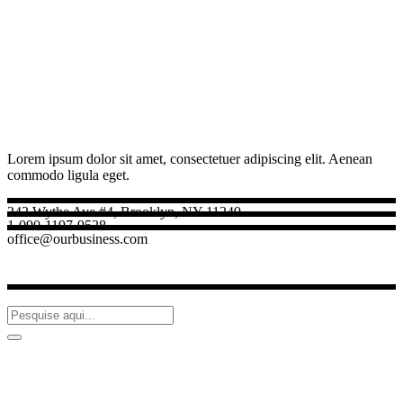
Lorem ipsum dolor sit amet, consectetuer adipiscing elit. Aenean
commodo ligula eget.
242 Wythe Ave #4, Brooklyn, NY 11249
1-090-1197-9528
office@ourbusiness.com