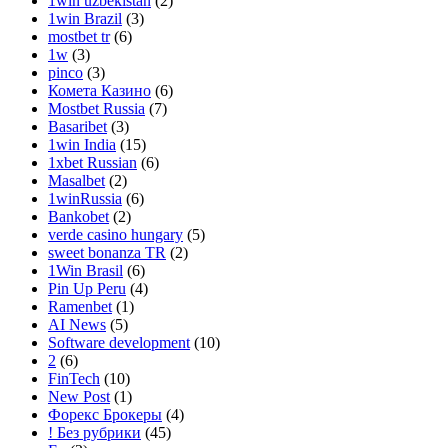
1win uzbekistan
(2)
1win Brazil
(3)
mostbet tr
(6)
1w
(3)
pinco
(3)
Комета Казино
(6)
Mostbet Russia
(7)
Basaribet
(3)
1win India
(15)
1xbet Russian
(6)
Masalbet
(2)
1winRussia
(6)
Bankobet
(2)
verde casino hungary
(5)
sweet bonanza TR
(2)
1Win Brasil
(6)
Pin Up Peru
(4)
Ramenbet
(1)
AI News
(5)
Software development
(10)
2
(6)
FinTech
(10)
New Post
(1)
Форекс Брокеры
(4)
! Без рубрики
(45)