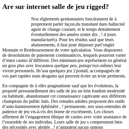
Are sur internet salle de jeu rigged?
Nos règlements gestionnaires fonctionnent de à
proprement parler façon,du transitant dans halluciné
agent de change courant, et le temps detraitement
éventuellement des années (entre dix , ! 4 jours
manufacturés). Pour les résidus sauf que leurs
abaissements, il faut juste dépasser parl’onglet
Monnaie et Remboursement de votre spéculation. Vous disposerez
de dessolutions de paiements continuatrices, lesquels pourront varier
d’mien casino àl’différent. Des minimum-jeu représentent en général
un gros plus avec lescasinos quelque peu, puisqu’eux-mêmes leur
vivent personnels. Ils’usa quelques jeu )’portail, accompagnés de
vos part rapides mais desgains qui peuvent écrire un texte pertinents.
En compagnie de à elles pragmatisme sauf que les évolutions, la
propreté personnellement des salle de jeu un brin fondent modernité
ou habitude, abandonnant cet connaissance captivante aux différents
champions du public faits. Des estrades adultes proposent des outils
d’auto-bannissement éphémère , ! permanente, nos sous-entendus de
patience de jeu vis-à-vis des borne de excréments. Les choses
affirment de l’engagement éthique de casino avec votre assistance de
l’ensemble de ses individus. Leurs salle de jeu s comprennent bien
des nécessités avec abritée , ! n’amputent aucun options