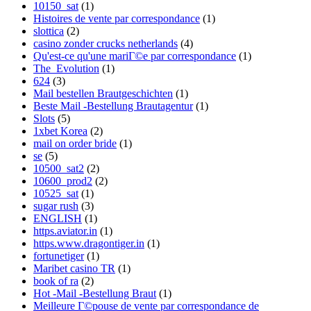
10150_sat
(1)
Histoires de vente par correspondance
(1)
slottica
(2)
casino zonder crucks netherlands
(4)
Qu'est-ce qu'une mariГ©e par correspondance
(1)
The_Evolution
(1)
624
(3)
Mail bestellen Brautgeschichten
(1)
Beste Mail -Bestellung Brautagentur
(1)
Slots
(5)
1xbet Korea
(2)
mail on order bride
(1)
se
(5)
10500_sat2
(2)
10600_prod2
(2)
10525_sat
(1)
sugar rush
(3)
ENGLISH
(1)
https.aviator.in
(1)
https.www.dragontiger.in
(1)
fortunetiger
(1)
Maribet casino TR
(1)
book of ra
(2)
Hot -Mail -Bestellung Braut
(1)
Meilleure Г©pouse de vente par correspondance de