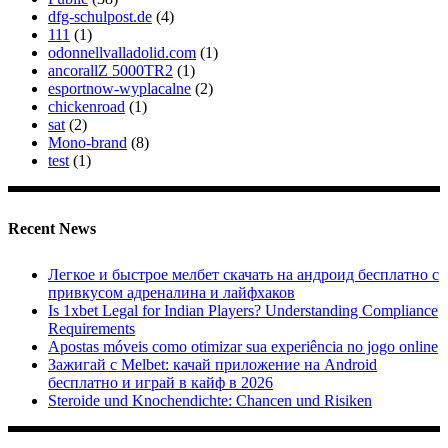
dfg-schulpost.de
(4)
111
(1)
odonnellvalladolid.com
(1)
ancorallZ 5000TR2
(1)
esportnow-wyplacalne
(2)
chickenroad
(1)
sat
(2)
Mono-brand
(8)
test
(1)
Recent News
Легкое и быстрое мелбет скачать на андроид бесплатно с
привкусом адреналина и лайфхаков
Is 1xbet Legal for Indian Players? Understanding Compliance
Requirements
Apostas móveis como otimizar sua experiência no jogo online
Зажигай с Melbet: качай приложение на Android
бесплатно и играй в кайф в 2026
Steroide und Knochendichte: Chancen und Risiken