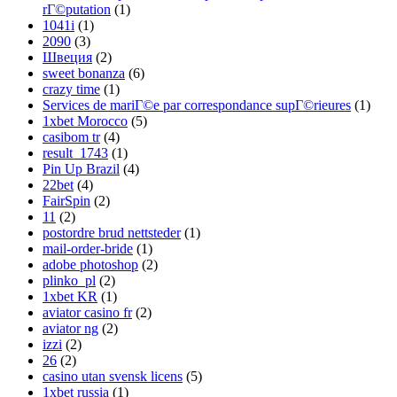
rГ©putation
(1)
1041i
(1)
2090
(3)
Швеция
(2)
sweet bonanza
(6)
crazy time
(1)
Services de mariГ©e par correspondance supГ©rieures
(1)
1xbet Morocco
(5)
casibom tr
(4)
result_1743
(1)
Pin Up Brazil
(4)
22bet
(4)
FairSpin
(2)
11
(2)
postordre brud nettsteder
(1)
mail-order-bride
(1)
adobe photoshop
(2)
plinko_pl
(2)
1xbet KR
(1)
aviator casino fr
(2)
aviator ng
(2)
izzi
(2)
26
(2)
casino utan svensk licens
(5)
1xbet russia
(1)