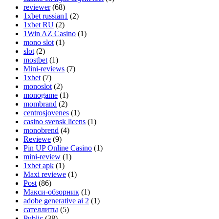
reviewer
(68)
1xbet russian1
(2)
1xbet RU
(2)
1Win AZ Casino
(1)
mono slot
(1)
slot
(2)
mostbet
(1)
Mini-reviews
(7)
1xbet
(7)
monoslot
(2)
monogame
(1)
mombrand
(2)
centrosjovenes
(1)
casino svensk licens
(1)
monobrend
(4)
Reviewe
(9)
Pin UP Online Casino
(1)
mini-review
(1)
1xbet apk
(1)
Maxi reviewe
(1)
Post
(86)
Макси-обзорник
(1)
adobe generative ai 2
(1)
сателлиты
(5)
Public
(38)