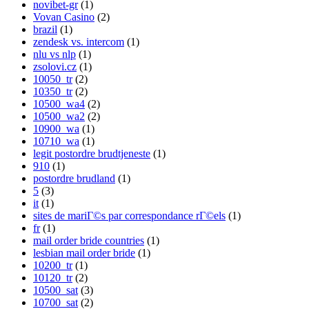
novibet-gr
(1)
Vovan Casino
(2)
brazil
(1)
zendesk vs. intercom
(1)
nlu vs nlp
(1)
zsolovi.cz
(1)
10050_tr
(2)
10350_tr
(2)
10500_wa4
(2)
10500_wa2
(2)
10900_wa
(1)
10710_wa
(1)
legit postordre brudtjeneste
(1)
910
(1)
postordre brudland
(1)
5
(3)
it
(1)
sites de mariГ©s par correspondance rГ©els
(1)
fr
(1)
mail order bride countries
(1)
lesbian mail order bride
(1)
10200_tr
(1)
10120_tr
(2)
10500_sat
(3)
10700_sat
(2)