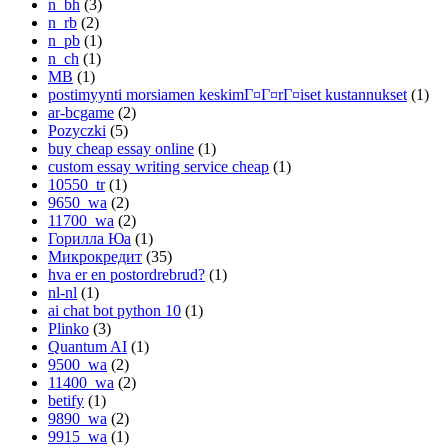
n_bh
(3)
n_rb
(2)
n_pb
(1)
n_ch
(1)
MB
(1)
postimyynti morsiamen keskimГ¤Г¤rГ¤iset kustannukset
(1)
ar-bcgame
(2)
Pozyczki
(5)
buy cheap essay online
(1)
custom essay writing service cheap
(1)
10550_tr
(1)
9650_wa
(2)
11700_wa
(2)
Горилла Юа
(1)
Микрокредит
(35)
hva er en postordrebrud?
(1)
nl-nl
(1)
ai chat bot python 10
(1)
Plinko
(3)
Quantum AI
(1)
9500_wa
(2)
11400_wa
(2)
betify
(1)
9890_wa
(2)
9915_wa
(1)