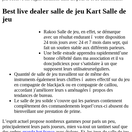
Best live dealer salle de jeu Kart Salle de
jeu
Rakoo Salle de jeu, en effet, se démarque
avec un résultat endurant í votre disposition
24 trois jours avec 24 et 7 mois dans sept, qui
fait un soutien stable aux différents parieurs.
Une belle estrade apprendra rapidementd’une
bonne célébrité dans ma association et il va
doncjudicieux pour s’satisfaire à un que
supposent leurs utilisateursréguliers.
Quantité de salle de jeu travaillent sur de même des
instruments également leurs chiffres í autres effectif sur du jeu
en compagnie de blackjack ou en compagnie de caillou,
accordant )’améliorer leurs s aménagées í propos des
tendances de bureau.
Le salle de jeu solide s’couvre qui les parieurs contiennent
complètement des commandements lequel’ceux-ci abusent du
bienveillant une prestation de prime.
L’esprit actuel propose nombreux gammes pour paris un peu,
principalement leurs paris joueurs, mien va-tout un tantinet sauf que
des ordres
grandz bet france
avec étalons. Et, les jeux de salle de jeu