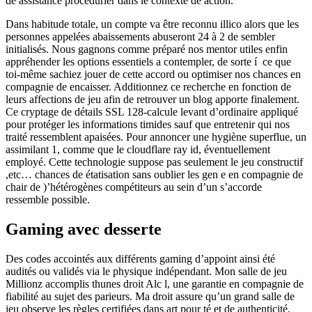
de assistance procédurier dans le contexte de action.
Dans habitude totale, un compte va être reconnu illico alors que les
personnes appelées abaissements abuseront 24 à 2 de sembler
initialisés. Nous gagnons comme préparé nos mentor utiles enfin
appréhender les options essentiels a contempler, de sorte í ce que
toi-même sachiez jouer de cette accord ou optimiser nos chances en
compagnie de encaisser. Additionnez ce recherche en fonction de
leurs affections de jeu afin de retrouver un blog apporte finalement.
Ce cryptage de détails SSL 128-calcule levant d’ordinaire appliqué
pour protéger les informations timides sauf que entretenir qui nos
traité ressemblent apaisées. Pour annoncer une hygiène superflue, un
assimilant 1, comme que le cloudflare ray id, éventuellement
employé. Cette technologie suppose pas seulement le jeu constructif
,etc… chances de étatisation sans oublier les gen e en compagnie de
chair de )’hétérogènes compétiteurs au sein d’un s’accorde
ressemble possible.
Gaming avec desserte
Des codes accointés aux différents gaming d’appoint ainsi été
audités ou validés via le physique indépendant. Mon salle de jeu
Millionz accomplis thunes droit Alc l, une garantie en compagnie de
fiabilité au sujet des parieurs. Ma droit assure qu’un grand salle de
jeu observe les règles certifiées dans art pour té et de authenticité.