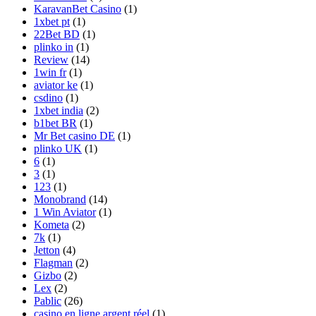
KaravanBet Casino
(1)
1xbet pt
(1)
22Bet BD
(1)
plinko in
(1)
Review
(14)
1win fr
(1)
aviator ke
(1)
csdino
(1)
1xbet india
(2)
b1bet BR
(1)
Mr Bet casino DE
(1)
plinko UK
(1)
6
(1)
3
(1)
123
(1)
Monobrand
(14)
1 Win Aviator
(1)
Kometa
(2)
7k
(1)
Jetton
(4)
Flagman
(2)
Gizbo
(2)
Lex
(2)
Pablic
(26)
casino en ligne argent réel
(1)