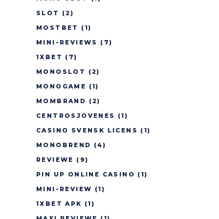
SLOT
(2)
MOSTBET
(1)
MINI-REVIEWS
(7)
1XBET
(7)
MONOSLOT
(2)
MONOGAME
(1)
MOMBRAND
(2)
CENTROSJOVENES
(1)
CASINO SVENSK LICENS
(1)
MONOBREND
(4)
REVIEWE
(9)
PIN UP ONLINE CASINO
(1)
MINI-REVIEW
(1)
1XBET APK
(1)
MAXI REVIEWE
(1)