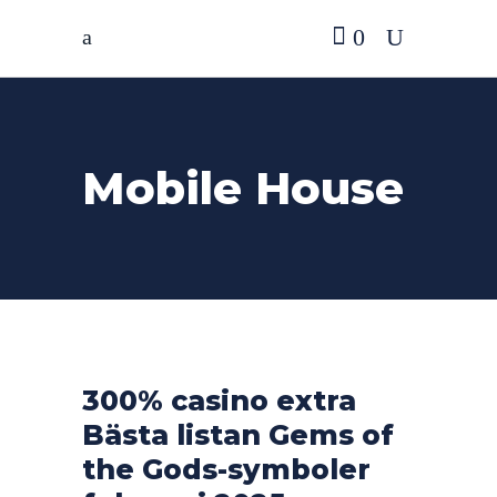
0
Mobile House
300% casino extra
Bästa listan Gems of
the Gods-symboler