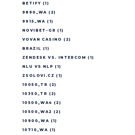
BETIFY
(1)
9890_WA
(2)
9915_WA
(1)
NOVIBET-GR
(1)
VOVAN CASINO
(2)
BRAZIL
(1)
ZENDESK VS. INTERCOM
(1)
NLU VS NLP
(1)
ZSOLOVI.CZ
(1)
10050_TR
(2)
10350_TR
(2)
10500_WA4
(2)
10500_WA2
(2)
10900_WA
(1)
10710_WA
(1)