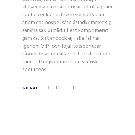
alltsamman a insättningar till uttag sam
spelutvecklarna levererar slots sam
andra casinospel såso åstadkommer sig
samma sak utmärkt i ett komprimerat
ganska. Sist ändock ej i alla fal har
igenom VIP- och lojalitetsbonusar
såsom delas ut gällande flertal casinon
sam bettingsidor inte me svensk
spellicens.