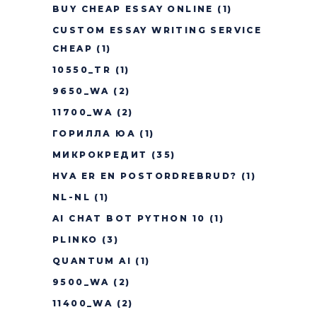
BUY CHEAP ESSAY ONLINE
(1)
CUSTOM ESSAY WRITING SERVICE
CHEAP
(1)
10550_TR
(1)
9650_WA
(2)
11700_WA
(2)
ГОРИЛЛА ЮА
(1)
МИКРОКРЕДИТ
(35)
HVA ER EN POSTORDREBRUD?
(1)
NL-NL
(1)
AI CHAT BOT PYTHON 10
(1)
PLINKO
(3)
QUANTUM AI
(1)
9500_WA
(2)
11400_WA
(2)