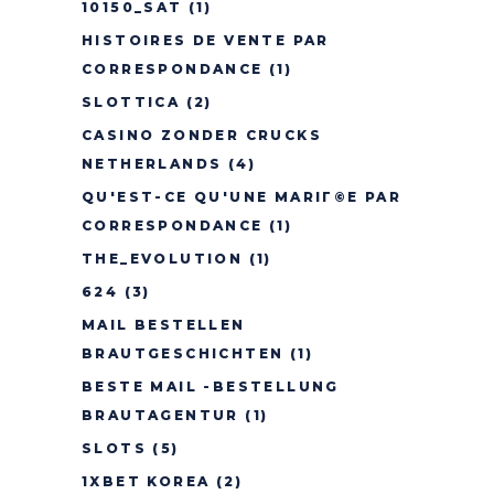
10150_SAT
(1)
HISTOIRES DE VENTE PAR
CORRESPONDANCE
(1)
SLOTTICA
(2)
CASINO ZONDER CRUCKS
NETHERLANDS
(4)
QU'EST-CE QU'UNE MARIГ©E PAR
CORRESPONDANCE
(1)
THE_EVOLUTION
(1)
624
(3)
MAIL BESTELLEN
BRAUTGESCHICHTEN
(1)
BESTE MAIL -BESTELLUNG
BRAUTAGENTUR
(1)
SLOTS
(5)
1XBET KOREA
(2)