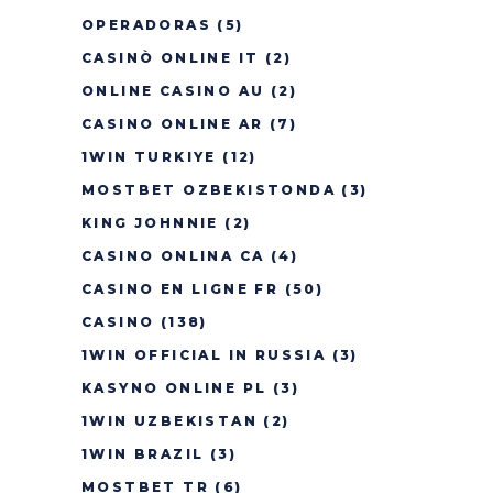
OPERADORAS
(5)
CASINÒ ONLINE IT
(2)
ONLINE CASINO AU
(2)
CASINO ONLINE AR
(7)
1WIN TURKIYE
(12)
MOSTBET OZBEKISTONDA
(3)
KING JOHNNIE
(2)
CASINO ONLINA CA
(4)
CASINO EN LIGNE FR
(50)
CASINO
(138)
1WIN OFFICIAL IN RUSSIA
(3)
KASYNO ONLINE PL
(3)
1WIN UZBEKISTAN
(2)
1WIN BRAZIL
(3)
MOSTBET TR
(6)