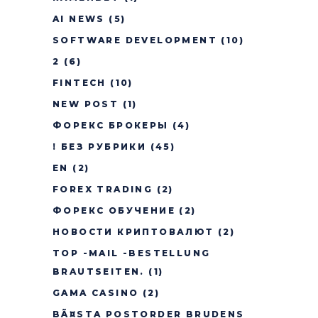
AI NEWS
(5)
SOFTWARE DEVELOPMENT
(10)
2
(6)
FINTECH
(10)
NEW POST
(1)
ФОРЕКС БРОКЕРЫ
(4)
! БЕЗ РУБРИКИ
(45)
EN
(2)
FOREX TRADING
(2)
ФОРЕКС ОБУЧЕНИЕ
(2)
НОВОСТИ КРИПТОВАЛЮТ
(2)
TOP -MAIL -BESTELLUNG
BRAUTSEITEN.
(1)
GAMA CASINO
(2)
BÃ¤STA POSTORDER BRUDENS