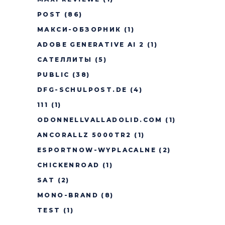
POST
(86)
МАКСИ-ОБЗОРНИК
(1)
ADOBE GENERATIVE AI 2
(1)
САТЕЛЛИТЫ
(5)
PUBLIC
(38)
DFG-SCHULPOST.DE
(4)
111
(1)
ODONNELLVALLADOLID.COM
(1)
ANCORALLZ 5000TR2
(1)
ESPORTNOW-WYPLACALNE
(2)
CHICKENROAD
(1)
SAT
(2)
MONO-BRAND
(8)
TEST
(1)