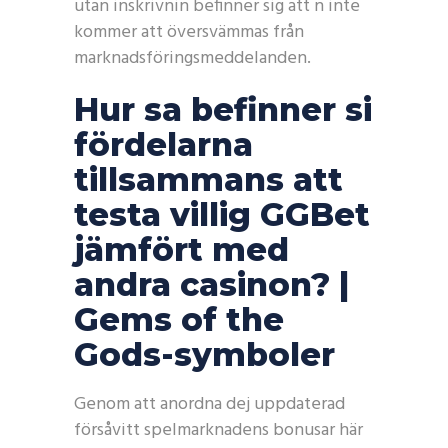
utan inskrivnin befinner sig att n inte
kommer att översvämmas från
marknadsföringsmeddelanden.
Hur sa befinner si
fördelarna
tillsammans att
testa villig GGBet
jämfört med
andra casinon? |
Gems of the
Gods-symboler
Genom att anordna dej uppdaterad
försåvitt spelmarknadens bonusar här