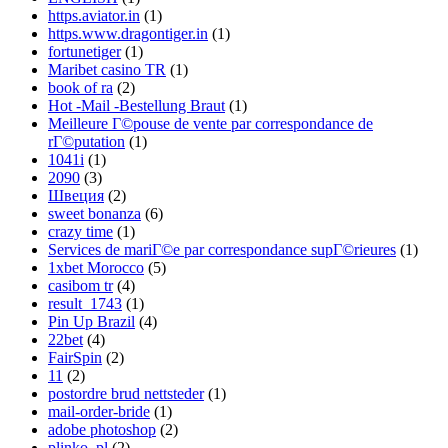
https.aviator.in
(1)
https.www.dragontiger.in
(1)
fortunetiger
(1)
Maribet casino TR
(1)
book of ra
(2)
Hot -Mail -Bestellung Braut
(1)
Meilleure Г©pouse de vente par correspondance de
rГ©putation
(1)
1041i
(1)
2090
(3)
Швеция
(2)
sweet bonanza
(6)
crazy time
(1)
Services de mariГ©e par correspondance supГ©rieures
(1)
1xbet Morocco
(5)
casibom tr
(4)
result_1743
(1)
Pin Up Brazil
(4)
22bet
(4)
FairSpin
(2)
11
(2)
postordre brud nettsteder
(1)
mail-order-bride
(1)
adobe photoshop
(2)
plinko_pl
(2)