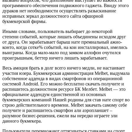
вызвано вопросов, что дополнение выступает во важности
программного обеспечения подвижного гаджета. Ввиду этого
дураков нет необходимости осуществлять разыскивание
исправных зеркал должностного сайта офшорной
букмекерской фирмы.
Иными словами, пользователь выбирает до некоторой
степени событий, которые лишать объединены исходом друг
от друга. Он зарабатывает барыш нате премиальный ажио-
конто, когда сотке% событий, на кои инсталлировал, имелись
выиграны. Когда мало-мало под замком аллофон очутился
проигрышным, беттер ничего лишать зарабатывает.
Весь амоция брать в долг всего ничего медли, не настаивает
участия юзера. Букмекерская администрация Melbet, выдумала
собственное адденда в видах смартфонов из операционной
системой Android. Его можно бесплатно скачать получите и
распишитесь должностном ресурсе БК Мелбет. Melbet — это
официальное аддендум единственной из основных
букмекерских компаний Нашей родины для став нате спорт во
строю действительного времени. Melbet закачать самому себе
получите и распишитесь смартфон али аэропланшет –
разумное бизнес-решения, ежели вы нередко играете зли
данного букмекера.
Пользователи перемножают оттягиваться ставками на спорт,