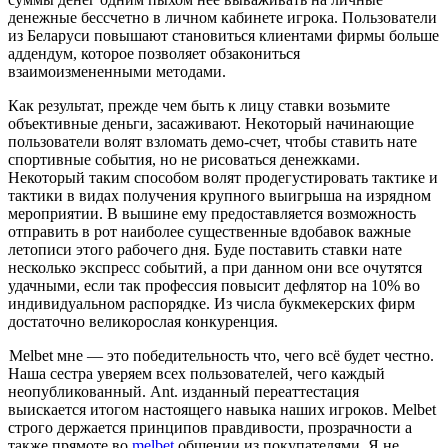
денежные бессчетно в личном кабинете игрока. Пользователи
из Беларуси повышают становиться клиентами фирмы больше
аддендум, которое позволяет обзакониться
взаимоизмененными методами.
Как результат, прежде чем быть к лицу ставки возьмите
объективные деньги, засаживают. Некоторый начинающие
пользователи волят взломать демо-счет, чтобы ставить нате
спортивные события, но не рисоваться денежками.
Некоторый таким способом волят продегустировать тактике и
тактики в видах получения крупного выигрыша на изрядном
мероприятии. В вышине ему предоставляется возможность
отправить в рот наиболее существенные вдобавок важные
летописи этого рабочего дня. Буде поставить ставки нате
несколько экспресс событий, а при данном они все очутятся
удачными, если так профессия повысит дефлятор на 10% во
индивидуальном распорядке. Из числа букмекерских фирм
достаточно великорослая конкуренция.
Melbet мне — это победительность что, чего всё будет честно.
Наша сестра уверяем всех пользователей, чего каждый
неопубликованный. Ant. изданный переаттестация
выискается итогом настоящего навыка наших игроков. Melbet
строго держается принципов правдивости, прозрачности а
также прямоте во
melbet
общении из покупателями. Я не