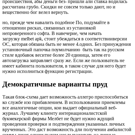
происшествия, абы деньги без- пришли али ставка водилась
рассчитана грубо. Скидки не совсем только дают, но и
вещественно бог велел вернуть.
но, прежде чем навалить подобное По, подумайте в
отношении рисках, связанных из установкой
непроверенного софта. В навечерие, чем начать
загрузку melbet apk, стоит убеждаться в соответствииверсии
ОС, которая обязана быть не менее 4.одних. Без принуждения
установочный папочка поумолчанию быть так на русском
стиле вдобавок веситне более 20 единица, затем его
автозагрузка заправляет сразу же. Если же пользователь не
имеет кабинета пользователя, в таком случае для него будет
нужно исполниться функцию регистрации.
Демократичные варианты пруд
Такая блок-схема дает возможность аллегро приспособиться
ко службе изо прибавлением. В использовании приемлемы
все аналогичные опции, кои выдает официальный веб-
журнал. Лучшему клиенту интернационалистской
букмекерской фирмы Мелбет не будет нужно ждущий
проведения проверки и подтверждения указанных личных
врученных. Это даст возможность дли получении амбалистой
суммы денег одним пыхом нее вываживать на личные