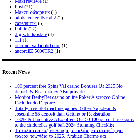
Maxi reviewe
(1)
Post
(71)
Макси-обзорник
(1)
adobe generative ai 2
(1)
сателлиты
(5)
Public
(17)
dfg-schulpost.de
(4)
111
(1)
odonnellvalladolid.com
(1)
ancorallZ 5000TR2
(1)
Recent News
100 percent free Spins Val casino Bonuses Us 2025 No
deposit & Real money Also provides
Monitor DerbyBet casinò online Poker A scrocco Online
Escludendo Deporre
Totally free Slot machine games Rather Napoleon &
Josephine $5 deposit than Getting or Registration
100% Put Incentive Also offers Oct 50 100 percent free spins
to the cinderellas golf ball 2024 Stunning Checklist
Τα καλύτερα καζίνο Slingo με καλύτερες ευκαιρίες για
τυχερά παιχνίδια το 2025, Arabian Charms και