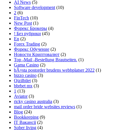
AI News
(5)
Software development
(10)
2
(6)
FinTech
(10)
New Post
(1)
Форекс Брокеры
(4)
! Без рубрики
(45)
En
(2)
Forex Trading
(2)
Форекс Обучение
(2)
Новости Криптовалют
(2)
Top -Mail -Bestellung Brautseiten.
(1)
Gama Casino
(2)
bÃ¤sta postorder brudens webbplatser 2022
(1)
bizzo casino
(3)
Qizilbilet
(3)
bbrbet mx
(3)
1
(13)
Aviator
(3)
ricky casino australia
(3)
mail order bride websites reviews
(1)
Blog
(24)
Bookkeeping
(9)
IT Вакансії
(2)
Sober living
(4)