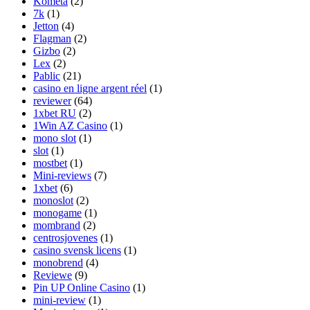
Kometa
(2)
7k
(1)
Jetton
(4)
Flagman
(2)
Gizbo
(2)
Lex
(2)
Pablic
(21)
casino en ligne argent réel
(1)
reviewer
(64)
1xbet RU
(2)
1Win AZ Casino
(1)
mono slot
(1)
slot
(1)
mostbet
(1)
Mini-reviews
(7)
1xbet
(6)
monoslot
(2)
monogame
(1)
mombrand
(2)
centrosjovenes
(1)
casino svensk licens
(1)
monobrend
(4)
Reviewe
(9)
Pin UP Online Casino
(1)
mini-review
(1)