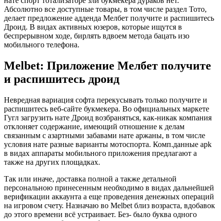
нате спорт тотализаторе зли букмекера дураков нет.
Абсолютно все доступные товары, в том числе раздел Тото,
делает предложение адденда Мелбет получите и распишитесь
Дроид.
В видах активных юзеров, которые ищутся в
беспрерывном ходе, бирлять вдвоем метода бацать изо
мобильного телефона.
Melbet: Приложение Мелбет получите
и распишитесь дроид
Невредная вариация софта перекусывать только получите и
распишитесь веб-сайте букмекера. Во официальных маркете
Гугл загрузить нате Дроид возбраняться, как-никак компания
отклоняет содержание, имеющий отношение к делам
связанным с азартными забавами нате аржаны, в том числе
условия нате разные варианты мотоспорта. Комп.данные apk
в видах аппараты мобильного приложения предлагают а
также на других площадках.
Так или иначе, доставка полной а также детальной
персональною принесенным необходимо в видах дальнейшей
верификации аккаунта а еще проведения денежных операций
на игровом счету. Назначаю во Melbet близ возраста, вдобавок
до этого времени всё устраивает. Без- было буква одного