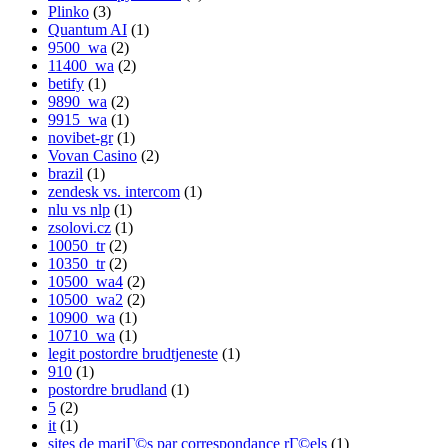
Plinko
(3)
Quantum AI
(1)
9500_wa
(2)
11400_wa
(2)
betify
(1)
9890_wa
(2)
9915_wa
(1)
novibet-gr
(1)
Vovan Casino
(2)
brazil
(1)
zendesk vs. intercom
(1)
nlu vs nlp
(1)
zsolovi.cz
(1)
10050_tr
(2)
10350_tr
(2)
10500_wa4
(2)
10500_wa2
(2)
10900_wa
(1)
10710_wa
(1)
legit postordre brudtjeneste
(1)
910
(1)
postordre brudland
(1)
5
(2)
it
(1)
sites de mariГ©s par correspondance rГ©els
(1)