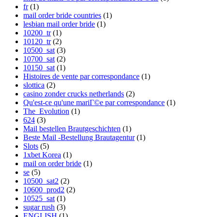
fr
(1)
mail order bride countries
(1)
lesbian mail order bride
(1)
10200_tr
(1)
10120_tr
(2)
10500_sat
(3)
10700_sat
(2)
10150_sat
(1)
Histoires de vente par correspondance
(1)
slottica
(2)
casino zonder crucks netherlands
(2)
Qu'est-ce qu'une mariГ©e par correspondance
(1)
The_Evolution
(1)
624
(3)
Mail bestellen Brautgeschichten
(1)
Beste Mail -Bestellung Brautagentur
(1)
Slots
(5)
1xbet Korea
(1)
mail on order bride
(1)
se
(5)
10500_sat2
(2)
10600_prod2
(2)
10525_sat
(1)
sugar rush
(3)
ENGLISH
(1)