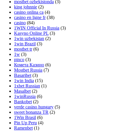
mostbet ozbekistonda
(3)
king johnnie
(2)
casino onlina ca
(4)
casino en ligne fr
(38)
casino
(84)
1WIN Official In Russia
(3)
Kasyno Online PL
(3)
1win uzbekistan
(2)
1win Brazil
(3)
mostbet tr
(6)
1w
(3)
pinco
(3)
Комета Казино
(6)
Mostbet Russia
(7)
Basaribet
(3)
1win India
(15)
1xbet Russian
(1)
Masalbet
(2)
1winRussia
(6)
Bankobet
(2)
verde casino hungary
(5)
sweet bonanza TR
(2)
1Win Brasil
(6)
Pin Up Peru
(4)
Ramenbet
(1)