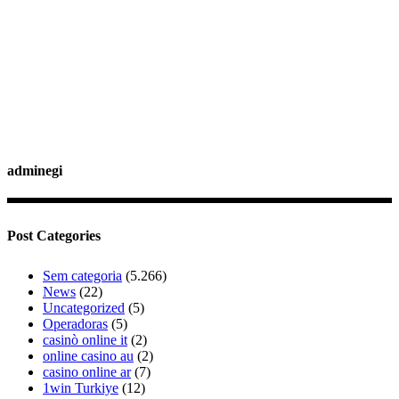
adminegi
Post Categories
Sem categoria
(5.266)
News
(22)
Uncategorized
(5)
Operadoras
(5)
casinò online it
(2)
online casino au
(2)
casino online ar
(7)
1win Turkiye
(12)