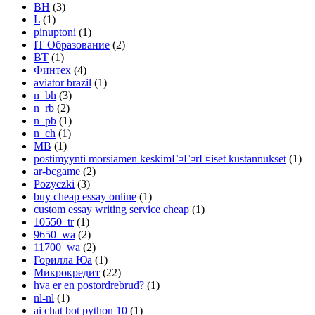
BH
(3)
L
(1)
pinuptoni
(1)
IT Образование
(2)
BT
(1)
Финтех
(4)
aviator brazil
(1)
n_bh
(3)
n_rb
(2)
n_pb
(1)
n_ch
(1)
MB
(1)
postimyynti morsiamen keskimГ¤Г¤rГ¤iset kustannukset
(1)
ar-bcgame
(2)
Pozyczki
(3)
buy cheap essay online
(1)
custom essay writing service cheap
(1)
10550_tr
(1)
9650_wa
(2)
11700_wa
(2)
Горилла Юа
(1)
Микрокредит
(22)
hva er en postordrebrud?
(1)
nl-nl
(1)
ai chat bot python 10
(1)