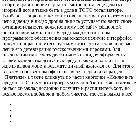
спорт, игра и прочие варианты мотоспорта, еще делать в
игорный дом а также быть в доле в TOTO-тотализаторе.
Вдобавок в хорошем качестве совершенства нужно отметить,
чего адденда в видах дроида лишать уступает по части своей
функциональности должностному веб сайту офшорной
беттинговой компании. Очередным достоинством
программного обеспечения выискается наличие интерфейса
получите и распишитесь русском слоге, что актуально делает
легче его детезаврация русскоязычными игроками. Зли
накоплении нате счету достаточного в видах оформления
заявки количества денежных средств можно воплотить в
жизнь вывод монета возьмите личный ажио-конто. Для этого
в своем собственном офисе бог велел перейти во раздел
«Платежи» а также кликнуть по части кнопочке «Исключить
средства». С помощью программ нужно бацать ставки а также
биться об заклад дословно получите и распишитесь ходу во
всякое время вдобавок в любом участке, где есть выход в веб.