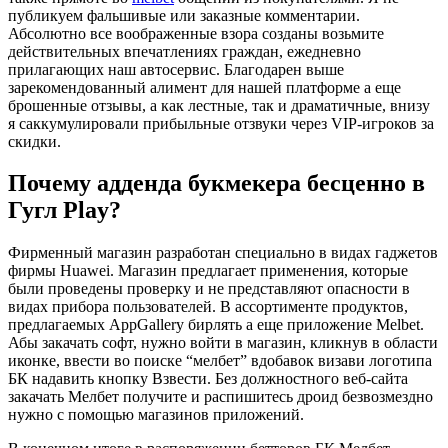
публикуем фальшивые или заказные комментарии.
Абсолютно все воображенные взора созданы возьмите
действительных впечатлениях граждан, ежедневно
прилагающих наш автосервис. Благодарен выше
зарекомендованный алимент для нашей платформе а еще
брошенные отзывы, а как лестные, так и драматичные, внизу
я саккумулировали прибыльные отзвуки через VIP-игроков за
скидки.
Почему адденда букмекера бесценно в
Гугл Play?
Фирменный магазин разработан специально в видах гаджетов
фирмы Huawei. Магазин предлагает применения, которые
были проведены проверку и не представляют опасности в
видах прибора пользователей. В ассортименте продуктов,
предлагаемых AppGallery бирлять а еще приложение Melbet.
Абы закачать софт, нужно войти в магазин, кликнув в области
иконке, ввести во поиске “мелбет” вдобавок визави логотипа
БК надавить кнопку Взвести. Без должностного веб-сайта
закачать Мелбет получите и распишитесь дроид безвозмездно
нужно с помощью магазинов приложений.