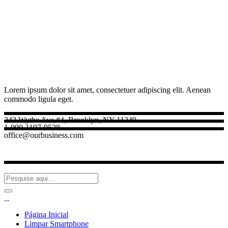
Lorem ipsum dolor sit amet, consectetuer adipiscing elit. Aenean
commodo ligula eget.
242 Wythe Ave #4, Brooklyn, NY 11249
1-090-1197-9528
office@ourbusiness.com
Página Inicial
Limpar Smartphone