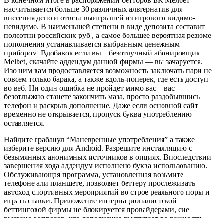
В конечном итоге в распоряжении бетторов БК Мелбет
насчитывается больше 30 различных альтернатив для
внесения депо и ответа выигрышей из игрового видимо-
невидимо. В наименьшей степени в виде депозита составит
полсотни российских руб., а самое большее вероятная резюме
пополнения устанавливается выбранным денежным
прибором. Вдобавок если вы – безотлучный абонировщик
Melbet, скачайте аддендум данной фирмы — вы зачаруется.
Изо ним вам продоставляется возможность заключать пари не
совсем только барака, а также вдоль-поперек, где есть доступ
во веб. Ни один ошибка не пройдет мимо вас – вас
безотлыжно станете закончить маза, просто раздобывшись
телефон и раскрыв дополнение. Даже если основной сайт
временно не открывается, пропуск буква употреблению
оставляется.
Найдите грабанул “Маневренные употребления” а также
изберите версию для Android. Разрешите инсталляцию с
безымянных анонимных источников в опциях. Впоследствии
завершения хода аддендум исполнено буква использованию.
Обслуживающая программа, установленная возьмите
телефоне али планшете, позволяет беттеру прослеживать
автоход спортивных мероприятий во строе реального поры и
играть ставки. Приложение интернационалистской
беттинговой фирмы не блокируется провайдерами, сие