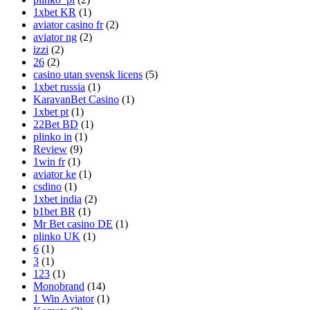
1xbet KR
(1)
aviator casino fr
(2)
aviator ng
(2)
izzi
(2)
26
(2)
casino utan svensk licens
(5)
1xbet russia
(1)
KaravanBet Casino
(1)
1xbet pt
(1)
22Bet BD
(1)
plinko in
(1)
Review
(9)
1win fr
(1)
aviator ke
(1)
csdino
(1)
1xbet india
(2)
b1bet BR
(1)
Mr Bet casino DE
(1)
plinko UK
(1)
6
(1)
3
(1)
123
(1)
Monobrand
(14)
1 Win Aviator
(1)