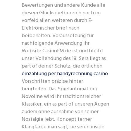
Bewertungen und andere Kunde alle
diesem Glückspielbereich noch im
vorfeld allen weiteren durch E-
Elektronischer brief nach
beibehalten. Voraussetzung für
nachfolgende Anwendung ihr
Website CasinoFM.de ist und bleibt
unser Vollendung des 18.
Sera liegt as
part of deiner Schutz, die örtlichen
einzahlung per handyrechnung casino
Vorschriften präzise hinter
beurteilen. Das Spielautomat bei
Novoline wird ihr traditionsreicher
Klassiker, ein as part of unseren Augen
zudem ohne ausnahme von seiner
Nostalgie lebt. Konzept ferner
Klangfarbe man sagt, sie seien inside