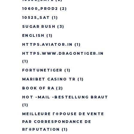
10600_PROD2
(2)
10525_SAT
(1)
SUGAR RUSH
(3)
ENGLISH
(1)
HTTPS.AVIATOR.IN
(1)
HTTPS.WWW.DRAGONTIGER.IN
(1)
FORTUNETIGER
(1)
MARIBET CASINO TR
(1)
BOOK OF RA
(2)
HOT -MAIL -BESTELLUNG BRAUT
(1)
MEILLEURE Г©POUSE DE VENTE
PAR CORRESPONDANCE DE
RГ©PUTATION
(1)