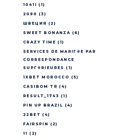
1041I
(1)
2090
(3)
ШВЕЦИЯ
(2)
SWEET BONANZA
(6)
CRAZY TIME
(1)
SERVICES DE MARIГ©E PAR
CORRESPONDANCE
SUPГ©RIEURES
(1)
1XBET MOROCCO
(5)
CASIBOM TR
(4)
RESULT_1743
(1)
PIN UP BRAZIL
(4)
22BET
(4)
FAIRSPIN
(2)
11
(2)