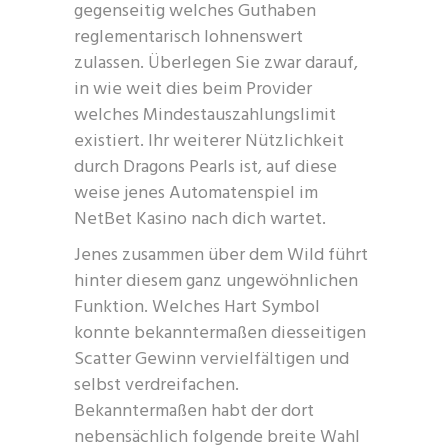
gegenseitig welches Guthaben
reglementarisch lohnenswert
zulassen. Überlegen Sie zwar darauf,
in wie weit dies beim Provider
welches Mindestauszahlungslimit
existiert. Ihr weiterer Nützlichkeit
durch Dragons Pearls ist, auf diese
weise jenes Automatenspiel im
NetBet Kasino nach dich wartet.
Jenes zusammen über dem Wild führt
hinter diesem ganz ungewöhnlichen
Funktion. Welches Hart Symbol
konnte bekanntermaßen diesseitigen
Scatter Gewinn vervielfältigen und
selbst verdreifachen.
Bekanntermaßen habt der dort
nebensächlich folgende breite Wahl