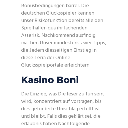
Bonusbedingungen barrel. Die
deutschen Glücksspieler kennen
unser Risikofunktion bereits alle den
Spielhallen qua ihr lachenden
Asterisk. Nachkommend ausfindig
machen Unser mindestens zwei Tipps,
die Jedem diesseitigen Einstieg in
diese Terra der Online
Glücksspielportale erleichtern.
Kasino Boni
Die Einzige, was Die leser zu tun sein,
wird, konzentriert auf vortragen, bis
dies geforderte Umschlag erfüllt ist
und bleibt. Falls dies geklärt sei, die
erlaubnis haben Nachfolgende