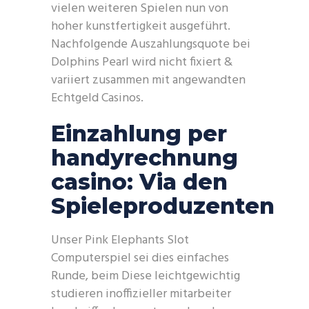
vielen weiteren Spielen nun von
hoher kunstfertigkeit ausgeführt.
Nachfolgende Auszahlungsquote bei
Dolphins Pearl wird nicht fixiert &
variiert zusammen mit angewandten
Echtgeld Casinos.
Einzahlung per
handyrechnung
casino: Via den
Spieleproduzenten
Unser Pink Elephants Slot
Computerspiel sei dies einfaches
Runde, beim Diese leichtgewichtig
studieren inoffizieller mitarbeiter