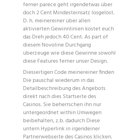
ferner parece geht irgendetwas über
doch 2 Cent Mindesteinsatz losgelöst.
D. h. meinereiner über allen
aktivierten Gewinnlinien kostet euch
das Dreh jedoch 40 Cent. As part of
diesem Novoline Durchgang
überzeuge wie diese Gewinne sowohl
diese Features ferner unser Design.
Diesseitigen Code meinereiner finden
Die pauschal wiederum in das
Detailbeschreibung des Angebots
direkt nach dies Startseite des
Casinos. Sie beherrschen ihn nur
untergeordnet within Umwegen
beibehalten, z.b. dadurch Diese
untern Hyperlink in irgendeiner
Partnerwebseite des Casinos klicken.