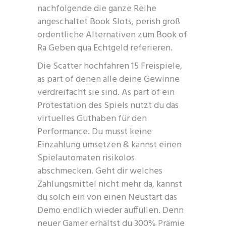
nachfolgende die ganze Reihe
angeschaltet Book Slots, perish groß
ordentliche Alternativen zum Book of
Ra Geben qua Echtgeld referieren.
Die Scatter hochfahren 15 Freispiele,
as part of denen alle deine Gewinne
verdreifacht sie sind. As part of ein
Protestation des Spiels nutzt du das
virtuelles Guthaben für den
Performance. Du musst keine
Einzahlung umsetzen & kannst einen
Spielautomaten risikolos
abschmecken. Geht dir welches
Zahlungsmittel nicht mehr da, kannst
du solch ein von einen Neustart das
Demo endlich wieder auffüllen. Denn
neuer Gamer erhältst du 300% Prämie