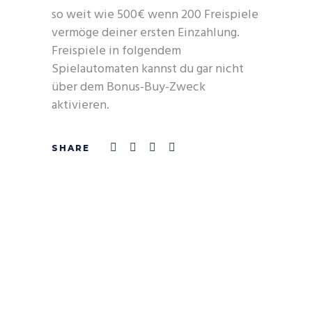
so weit wie 500€ wenn 200 Freispiele
vermöge deiner ersten Einzahlung.
Freispiele in folgendem
Spielautomaten kannst du gar nicht
über dem Bonus-Buy-Zweck
aktivieren.