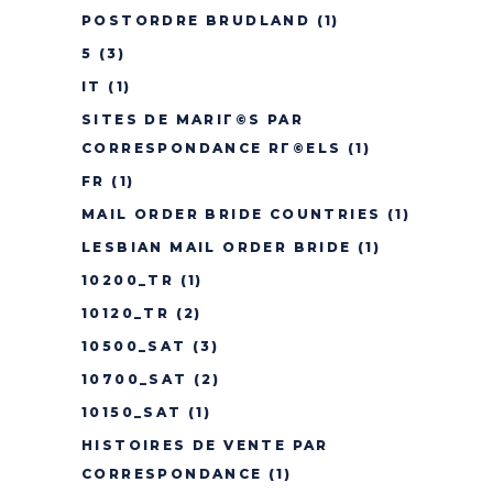
POSTORDRE BRUDLAND
(1)
5
(3)
IT
(1)
SITES DE MARIГ©S PAR
CORRESPONDANCE RГ©ELS
(1)
FR
(1)
MAIL ORDER BRIDE COUNTRIES
(1)
LESBIAN MAIL ORDER BRIDE
(1)
10200_TR
(1)
10120_TR
(2)
10500_SAT
(3)
10700_SAT
(2)
10150_SAT
(1)
HISTOIRES DE VENTE PAR
CORRESPONDANCE
(1)