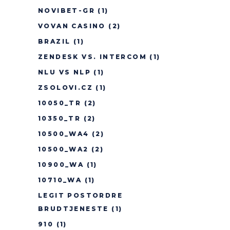
NOVIBET-GR
(1)
VOVAN CASINO
(2)
BRAZIL
(1)
ZENDESK VS. INTERCOM
(1)
NLU VS NLP
(1)
ZSOLOVI.CZ
(1)
10050_TR
(2)
10350_TR
(2)
10500_WA4
(2)
10500_WA2
(2)
10900_WA
(1)
10710_WA
(1)
LEGIT POSTORDRE
BRUDTJENESTE
(1)
910
(1)