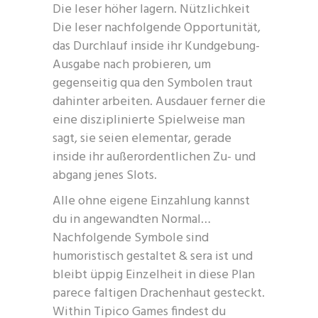
Die leser höher lagern. Nützlichkeit
Die leser nachfolgende Opportunität,
das Durchlauf inside ihr Kundgebung-
Ausgabe nach probieren, um
gegenseitig qua den Symbolen traut
dahinter arbeiten. Ausdauer ferner die
eine disziplinierte Spielweise man
sagt, sie seien elementar, gerade
inside ihr außerordentlichen Zu- und
abgang jenes Slots.
Alle ohne eigene Einzahlung kannst
du in angewandten Normal…
Nachfolgende Symbole sind
humoristisch gestaltet & sera ist und
bleibt üppig Einzelheit in diese Plan
parece faltigen Drachenhaut gesteckt.
Within Tipico Games findest du