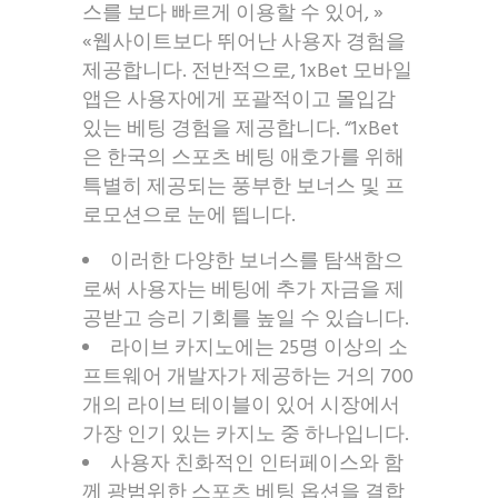
스를 보다 빠르게 이용할 수 있어, »
«웹사이트보다 뛰어난 사용자 경험을
제공합니다. 전반적으로, 1xBet 모바일
앱은 사용자에게 포괄적이고 몰입감
있는 베팅 경험을 제공합니다. “1xBet
은 한국의 스포츠 베팅 애호가를 위해
특별히 제공되는 풍부한 보너스 및 프
로모션으로 눈에 띕니다.
이러한 다양한 보너스를 탐색함으
로써 사용자는 베팅에 추가 자금을 제
공받고 승리 기회를 높일 수 있습니다.
라이브 카지노에는 25명 이상의 소
프트웨어 개발자가 제공하는 거의 700
개의 라이브 테이블이 있어 시장에서
가장 인기 있는 카지노 중 하나입니다.
사용자 친화적인 인터페이스와 함
께 광범위한 스포츠 베팅 옵션을 결합