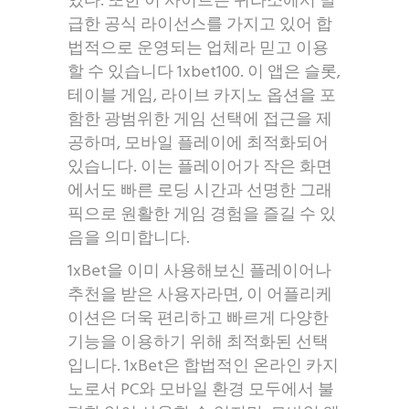
있다. 또한 이 사이트는 퀴라소에서 발
급한 공식 라이선스를 가지고 있어 합
법적으로 운영되는 업체라 믿고 이용
할 수 있습니다 1xbet100. 이 앱은 슬롯,
테이블 게임, 라이브 카지노 옵션을 포
함한 광범위한 게임 선택에 접근을 제
공하며, 모바일 플레이에 최적화되어
있습니다. 이는 플레이어가 작은 화면
에서도 빠른 로딩 시간과 선명한 그래
픽으로 원활한 게임 경험을 즐길 수 있
음을 의미합니다.
1xBet을 이미 사용해보신 플레이어나
추천을 받은 사용자라면, 이 어플리케
이션은 더욱 편리하고 빠르게 다양한
기능을 이용하기 위해 최적화된 선택
입니다. 1xBet은 합법적인 온라인 카지
노로서 PC와 모바일 환경 모두에서 불