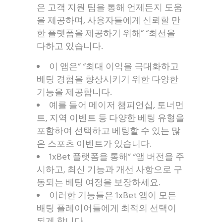
은 고객 지원 팀을 통해 언제든지 도움
을 제공하며, 사용자들에게 신뢰할 만
한 플랫폼을 제공하기 위해” “최선을
다하고 있습니다.
이 앱은” “최대 이익을 극대화하고
베팅 경험을 향상시키기 위한 다양한
기능을 제공합니다.
예를 들어 메이저 챔피언십, 토너먼
트, 지역 이벤트 등 다양한 베팅 유형을
포함하여 선택하고 베팅할 수 있는 많
은 스포츠 이벤트가 있습니다.
1xBet 플랫폼을 통해” “앱 버전을 주
시하고, 최신 기능과 개선 사항으로 구
동되는 베팅 여정을 보장하세요.
이러한 기능들은 1xBet 앱이 모든
배팅 플레이어들에게 최적의 선택이
되게 합니다.