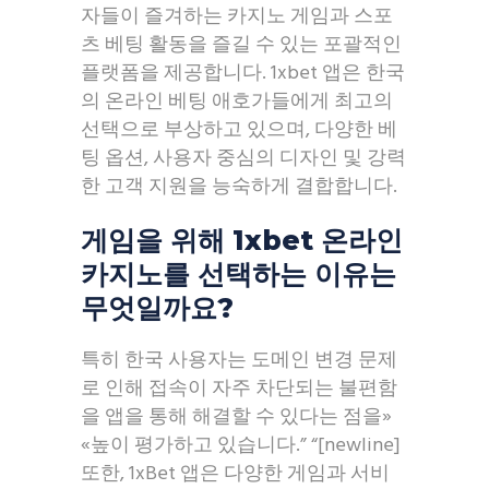
자들이 즐겨하는 카지노 게임과 스포
츠 베팅 활동을 즐길 수 있는 포괄적인
플랫폼을 제공합니다. 1xbet 앱은 한국
의 온라인 베팅 애호가들에게 최고의
선택으로 부상하고 있으며, 다양한 베
팅 옵션, 사용자 중심의 디자인 및 강력
한 고객 지원을 능숙하게 결합합니다.
게임을 위해 1xbet 온라인
카지노를 선택하는 이유는
무엇일까요?
특히 한국 사용자는 도메인 변경 문제
로 인해 접속이 자주 차단되는 불편함
을 앱을 통해 해결할 수 있다는 점을»
«높이 평가하고 있습니다.” “[newline]
또한, 1xBet 앱은 다양한 게임과 서비