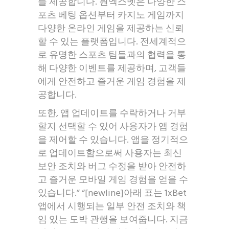
를 제공합니다. 원엑스벳은 다양한 스
포츠 베팅 옵션부터 카지노 게임까지
다양한 온라인 게임을 제공하는 신뢰
할 수 있는 플랫폼입니다. 전세계적으
로 유명한 스포츠 팀들과의 협력을 통
해 다양한 이벤트를 제공하며, 고객들
에게 안전하고 즐거운 게임 경험을 제
공합니다.
또한, 앱 업데이트를 수락하거나 거부
할지 선택할 수 있어 사용자가 앱 경험
을 제어할 수 있습니다. 앱을 정기적으
로 업데이트함으로써 사용자는 최신
보안 조치와 버그 수정을 받아 안전하
고 즐거운 모바일 게임 경험을 얻을 수
있습니다.” “[newline]아래 표는 1xBet
앱에서 시행되는 일부 안전 조치와 책
임 있는 도박 관행을 보여줍니다. 지금