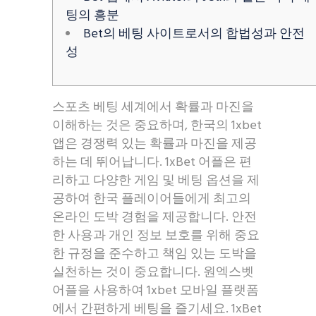
팅의 흥분
Bet의 베팅 사이트로서의 합법성과 안전
성
스포츠 베팅 세계에서 확률과 마진을
이해하는 것은 중요하며, 한국의 1xbet
앱은 경쟁력 있는 확률과 마진을 제공
하는 데 뛰어납니다. 1xBet 어플은 편
리하고 다양한 게임 및 베팅 옵션을 제
공하여 한국 플레이어들에게 최고의
온라인 도박 경험을 제공합니다. 안전
한 사용과 개인 정보 보호를 위해 중요
한 규정을 준수하고 책임 있는 도박을
실천하는 것이 중요합니다. 원엑스벳
어플을 사용하여 1xbet 모바일 플랫폼
에서 간편하게 베팅을 즐기세요. 1xBet