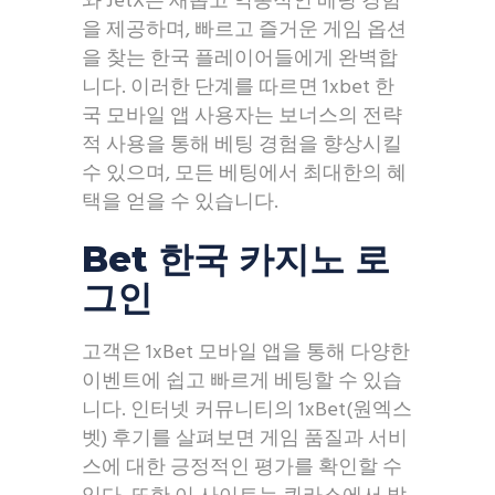
와 JetX는 새롭고 역동적인 베팅 경험
을 제공하며, 빠르고 즐거운 게임 옵션
을 찾는 한국 플레이어들에게 완벽합
니다. 이러한 단계를 따르면 1xbet 한
국 모바일 앱 사용자는 보너스의 전략
적 사용을 통해 베팅 경험을 향상시킬
수 있으며, 모든 베팅에서 최대한의 혜
택을 얻을 수 있습니다.
Bet 한국 카지노 로
그인
고객은 1xBet 모바일 앱을 통해 다양한
이벤트에 쉽고 빠르게 베팅할 수 있습
니다. 인터넷 커뮤니티의 1xBet(원엑스
벳) 후기를 살펴보면 게임 품질과 서비
스에 대한 긍정적인 평가를 확인할 수