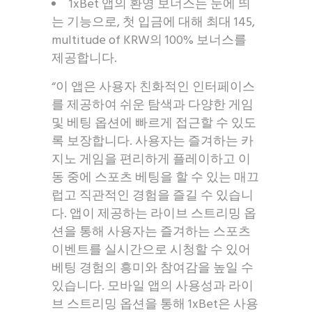
1xBet 앱의 환영 보너스는 눈에 띄
는 기능으로, 첫 입금에 대해 최대 145,
multitude of KRW의 100% 보너스를
제공합니다.
“이 앱은 사용자 친화적인 인터페이스
를 제공하여 쉬운 탐색과 다양한 게임
및 베팅 옵션에 빠르게 접근할 수 있도
록 보장합니다. 사용자는 즐겨하는 카
지노 게임을 편리하게 플레이하고 이
동 중에 스포츠 베팅을 할 수 있는 매끄
럽고 직관적인 경험을 즐길 수 있습니
다. 앱이 제공하는 라이브 스트리밍 옵
션을 통해 사용자는 즐겨하는 스포츠
이벤트를 실시간으로 시청할 수 있어
베팅 경험의 흥미와 참여감을 높일 수
있습니다. 모바일 앱의 사용성과 라이
브 스트리밍 옵션을 통해 1xBet은 사용