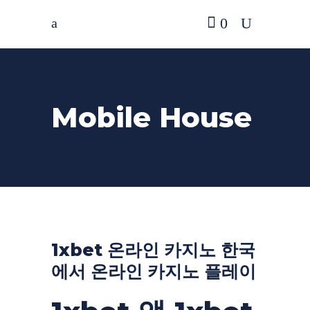
0
Mobile House
1xbet 온라인 카지노 한국
에서 온라인 카지노 플레이