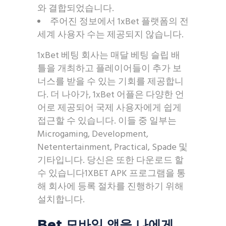
와 결합되었습니다.
주어진 정보에서 1xBet 플랫폼의 전
세계 사용자 수는 제공되지 않습니다.
1xBet 베팅 회사는 매달 베팅 슬립 배
틀을 개최하고 플레이어들이 추가 보
너스를 받을 수 있는 기회를 제공합니
다. 더 나아가, 1xBet 어플은 다양한 언
어로 제공되어 국제 사용자에게 쉽게
접근할 수 있습니다. 이들 중 일부는
Microgaming, Development,
Netentertainment, Practical, Spade 및
기타입니다. 당신은 또한 다운로드 할
수 있습니다1XBET APK 프로그램을 통
해 회사에 등록 절차를 진행하기 위해
설치합니다.
Bet 모바일 앱을 나에게