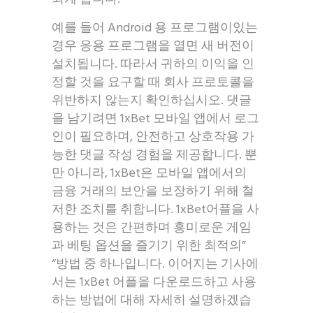
예를 들어 Android 용 프로그램이있는
경우 응용 프로그램을 열면 새 버전이
설치됩니다. 따라서 귀하의 이익을 인
정할 것을 요구할 때 회사 프로토콜을
위반하지 않는지 확인하십시오. 댓글
을 남기려면 1xBet 모바일 앱에서 로그
인이 필요하며, 안전하고 상호작용 가
능한 댓글 작성 경험을 제공합니다. 뿐
만 아니라, 1xBet은 모바일 앱에서의
금융 거래의 보안을 보장하기 위해 철
저한 조치를 취합니다. 1xBet어플을 사
용하는 것은 간편하며 흥미로운 게임
과 베팅 옵션을 즐기기 위한 최적의”
“방법 중 하나입니다. 이어지는 기사에
서는 1xBet 어플을 다운로드하고 사용
하는 방법에 대해 자세히 설명하겠습