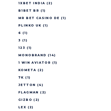
1XBET INDIA
(2)
B1BET BR
(1)
MR BET CASINO DE
(1)
PLINKO UK
(1)
6
(1)
3
(1)
123
(1)
MONOBRAND
(14)
1 WIN AVIATOR
(1)
KOMETA
(2)
7K
(1)
JETTON
(4)
FLAGMAN
(2)
GIZBO
(2)
LEX
(2)