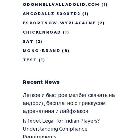
ODONNELLVALLADOLID.COM
(1)
ANCORALLZ 5000TR2
(1)
ESPORTNOW-WYPLACALNE
(2)
CHICKENROAD
(1)
SAT
(2)
MONO-BRAND
(8)
TEST
(1)
Recent News
Легкое и быстрое мелбет скачать на
андроид бесплатно с привкусом
адреналина и лайфхаков
Is 1xbet Legal for Indian Players?
Understanding Compliance
Requirements