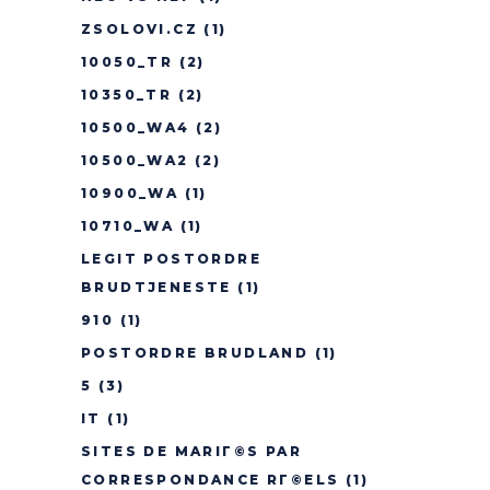
ZSOLOVI.CZ
(1)
10050_TR
(2)
10350_TR
(2)
10500_WA4
(2)
10500_WA2
(2)
10900_WA
(1)
10710_WA
(1)
LEGIT POSTORDRE
BRUDTJENESTE
(1)
910
(1)
POSTORDRE BRUDLAND
(1)
5
(3)
IT
(1)
SITES DE MARIГ©S PAR
CORRESPONDANCE RГ©ELS
(1)