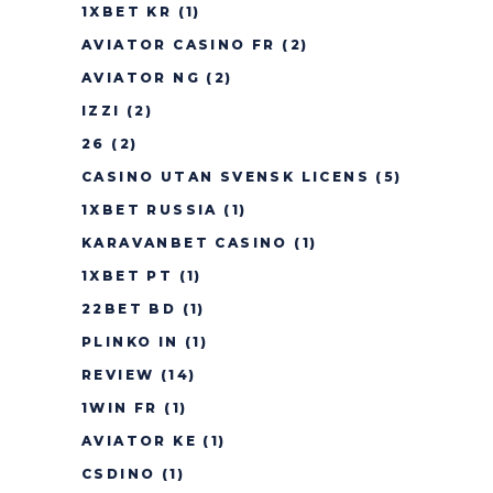
1XBET KR
(1)
AVIATOR CASINO FR
(2)
AVIATOR NG
(2)
IZZI
(2)
26
(2)
CASINO UTAN SVENSK LICENS
(5)
1XBET RUSSIA
(1)
KARAVANBET CASINO
(1)
1XBET PT
(1)
22BET BD
(1)
PLINKO IN
(1)
REVIEW
(14)
1WIN FR
(1)
AVIATOR KE
(1)
CSDINO
(1)