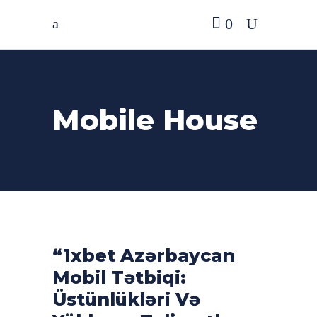
0
Mobile House
“1xbet Azərbaycan
Mobil Tətbiqi:
Üstünlükləri Və