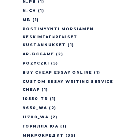
N_PB
(1)
N_CH
(1)
MB
(1)
POSTIMYYNTI MORSIAMEN
KESKIMГ¤Г¤RГ¤ISET
KUSTANNUKSET
(1)
AR-BCGAME
(2)
POZYCZKI
(5)
BUY CHEAP ESSAY ONLINE
(1)
CUSTOM ESSAY WRITING SERVICE
CHEAP
(1)
10550_TR
(1)
9650_WA
(2)
11700_WA
(2)
ГОРИЛЛА ЮА
(1)
МИКРОКРЕДИТ
(35)