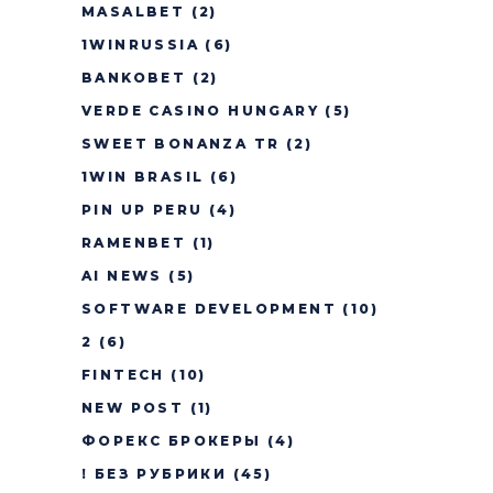
MASALBET
(2)
1WINRUSSIA
(6)
BANKOBET
(2)
VERDE CASINO HUNGARY
(5)
SWEET BONANZA TR
(2)
1WIN BRASIL
(6)
PIN UP PERU
(4)
RAMENBET
(1)
AI NEWS
(5)
SOFTWARE DEVELOPMENT
(10)
2
(6)
FINTECH
(10)
NEW POST
(1)
ФОРЕКС БРОКЕРЫ
(4)
! БЕЗ РУБРИКИ
(45)