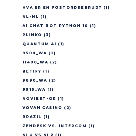
HVA ER EN POSTORDREBRUD?
(1)
NL-NL
(1)
AI CHAT BOT PYTHON 10
(1)
PLINKO
(3)
QUANTUM AI
(1)
9500_WA
(2)
11400_WA
(2)
BETIFY
(1)
9890_WA
(2)
9915_WA
(1)
NOVIBET-GR
(1)
VOVAN CASINO
(2)
BRAZIL
(1)
ZENDESK VS. INTERCOM
(1)
NLU VS NLP
(1)