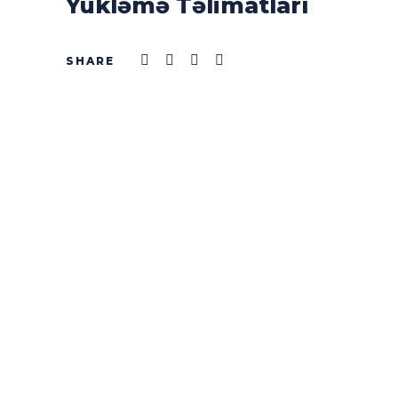
Yükləmə Təlimatları