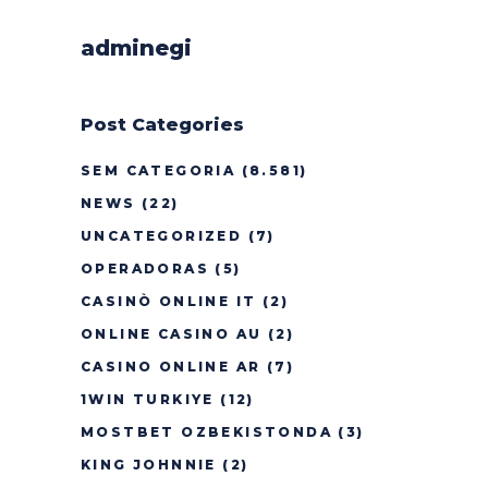
adminegi
Post Categories
SEM CATEGORIA
(8.581)
NEWS
(22)
UNCATEGORIZED
(7)
OPERADORAS
(5)
CASINÒ ONLINE IT
(2)
ONLINE CASINO AU
(2)
CASINO ONLINE AR
(7)
1WIN TURKIYE
(12)
MOSTBET OZBEKISTONDA
(3)
KING JOHNNIE
(2)