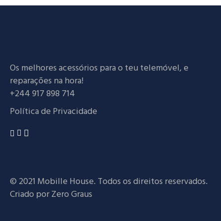
Os melhores acessórios para o teu telemóvel, e
reparações na hora!
+244 917 898 714
Política de Privacidade
© 2021 Mobille House. Todos os direitos reservados.
Criado por
Zero Graus