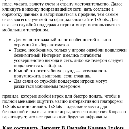
поле, указать валюту счета и страну местожительство. Далее
кликнуть в иконку понравившейся сети, дать согласие а
обработку данных и авторизоваться в профиле, тем самым
связывая его с учеткой на официальном сайте 1xSlots. Для
связь со службой поддержки игроки могут воспользоваться
мобильным телефоном.
Для меня тот важный плюс особенностей казино –
огромный выбор автоматов.
Также, необходимо, только у игрока оджейли подключен
безлимитный Интернет, имелись гигабайты
усовершенство выхода в сеть, либо же телефон следует
подключится к вай-фаю.
К мной относится бонус раунд — возможность
приумножить выигрыш, если глядишь.
Для связи со службой поддержке игроки могут
разжиться мобильным телефоном.
правила, которые любой игрок или быстро понять, чтобы в
полной меньшей ощутить магию интерактивной платформы
1xSlots казино онлайн. 1xSlots – идеальное место ддя
безопасной игры в азартные игры, хотя его лицензия Кюрасао
гарантирует, что все транзакции будут зашифрованы.
Как составить Депозит В Онлайн Казино 1xslots