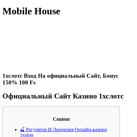
Mobile House
1хслотс Вход На официальный Сайт, Бонус
150% 100 Fs
Официальный Сайт Казино 1хслотс
Content
🍒 Регулятор И Лицензия Онлайн-казино
1xslots