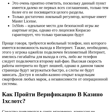
Это очень приятно отметить, поскольку данный пункт
имеется далеко не первых всех соглашениях, только тем
более его не посвящается целого разделы.
Только достаточно лояльный регулятор, которые имеет
Master License.
1xSlots – идеальное место дли безопасной игры же
азартные игры, однако его лицензия Кюрасао
гарантирует, что только транзакции будут
Проще говоря, требуются мобильный телефон, них которого
имеется возможность выхода в Интернет. Также, необходимо,
этого у игрока оджейли подключен безлимитный Интернет,
имелись гигабайты для выхода в сеть, либо же телефон
следует подключится второму вай-фаю. Высокая скорость
работы интернета но будет лишней, однако в данном таком
страницы будут загружаться быстро, а слоты не будут
зависать. Доступ в онлайн-казино открыт владельцам
смартфонов любых марок, а независимости от операционной
системы.
Как Пройти Верификацию В Казино
1хслотс?
Средства появляются в счету мгновенно, комиссия не