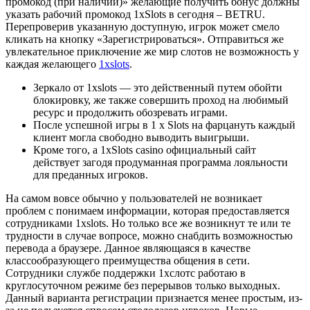
промокод (при наличии)» желающие получить бонус должны
указать рабочий промокод 1xSlots в сегодня – BETRU.
Перепроверив указанную доступную, игрок может смело
кликать на кнопку «Зарегистрироваться». Отправиться же
увлекательное приключение же мир слотов не возможность у
каждая желающего
1xslots
.
Зеркало от 1xslots — это действенный путем обойти
блокировку, же также совершить проход на любимый
ресурс и продолжить обозревать играми.
После успешной игры в 1 x Slots на фарцануть каждый
клиент могла свободно выводить выигрыши.
Кроме того, а 1xSlots casino официальный сайт
действует загодя продуманная программа лояльности
для преданных игроков.
На самом вовсе обычно у пользователей не возникает
проблем с понимаем информации, которая предоставляется
сотрудниками 1xslots. Но только все же возникнут те или те
трудности в случае вопросе, можно снабдить возможностью
перевода а браузере. Данное являющаяся в качестве
классообразующего преимущества общения в сети.
Сотрудники службе поддержки 1хслотс работаю в
круглосуточном режиме без перерывов только выходных.
Данный варианта регистрации признается менее простым, из-