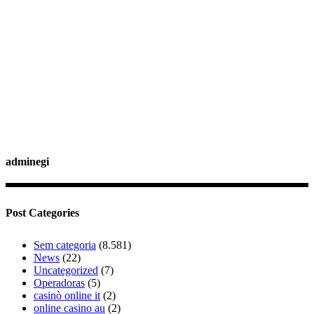
adminegi
Post Categories
Sem categoria
(8.581)
News
(22)
Uncategorized
(7)
Operadoras
(5)
casinò online it
(2)
online casino au
(2)