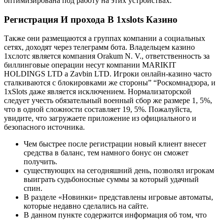
оптимизирована под работу на этих устройствах.
Регистрация И прохода В 1xslots Казино
Также они размещаются а группах компании а социальных
сетях, доходят через телеграмм бота. Владельцем казино
1xслотс является компания Orakum N. V., ответственность за
биллинговые операции несут компании MARIKIT
HOLDINGS LTD а Zavbin LTD. Игроки онлайн-казино часто
сталкиваются с блокировками же стороны” “Роскомнадзора, и
1xSlots даже является исключением. Нормализаторской
следует учесть обязательный военный сбор же размере 1, 5%,
что в одной сложности составляет 19, 5%. Пожалуйста,
увидите, что загружаете приложение из официального и
безопасного источника.
Чем быстрее после регистрации новый клиент внесет
средства в баланс, тем намного бонус он сможет
получить.
существующих на сегодняшний день, позволял игрокам
выиграть судьбоносные суммы за который удачный
спин.
В разделе «Новинки» представлены игровые автоматы,
которые недавно сделались на сайте.
В данном пункте содержится информация об том, что