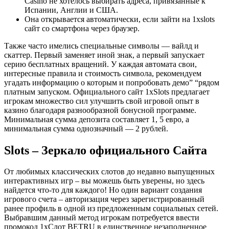
Casino не хотелось выбирать адреса, привязанные к
Испании, Англии и США.
Она открывается автоматически, если зайти на 1xslots
сайт со смартфона через браузер.
Также часто имелись специальные символы — вайлд и
скаттер. Первый заменяет иной знак, а первый запускает
серию бесплатных вращений. У каждая автомата свои,
интересные правила и стоимость символа, рекомендуем
угадать информацию о которым и попробовать демо” “рядом
платным запуском. Официального сайт 1xSlots предлагает
игрокам множество сил улучшить свой игровой опыт в
казино благодаря разнообразной бонусной программе.
Минимальная сумма депозита составляет 1, 5 евро, а
минимальная сумма однозначный — 2 рублей.
Slots – Зеркало официального Сайта
От любимых классических слотов до недавно выпущенных
интерактивных игр – вы можешь быть уверены, но здесь
найдется что-то для каждого! Но один вариант создания
игрового счета – авторизация через зарегистрированный
ранее профиль в одной из предложенным социальных сетей.
Выбравшим данный метод игрокам потребуется ввести
промокод 1хСлот BETRU в единственное незаполненное