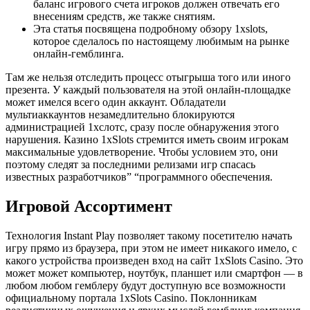
баланс игрового счета игроков должен отвечать его
внесениям средств, же также снятиям.
Эта статья посвящена подробному обзору 1xslots,
которое сделалось по настоящему любимым на рынке
онлайн-гемблинга.
Там же нельзя отследить процесс отыгрыша того или иного
презента. У каждый пользователя на этой онлайн-площадке
может имелся всего один аккаунт. Обладатели
мультиаккаунтов незамедлительно блокируются
администрацией 1xслотс, сразу после обнаружения этого
нарушения. Казино 1xSlots стремится иметь своим игрокам
максимальные удовлетворение. Чтобы условием это, они
поэтому следят за последними релизами игр спасась
известных разработчиков” “программного обеспечения.
Игровой Ассортимент
Технология Instant Play позволяет такому посетителю начать
игру прямо из браузера, при этом не имеет никакого имело, с
какого устройства произведен вход на сайт 1xSlots Casino. Это
может может компьютер, ноутбук, планшет или смартфон — в
любом любом гемблеру будут доступную все возможности
официальному портала 1xSlots Casino. Поклонникам