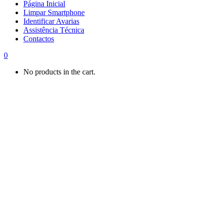
Página Inicial
Limpar Smartphone
Identificar Avarias
Assistência Técnica
Contactos
0
No products in the cart.