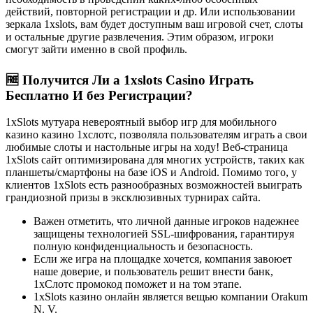
действий, повторной регистрации и др. Или использовании
зеркала 1xslots, вам будет доступным ваш игровой счет, слоты
и остальные другие развлечения. Этим образом, игроки
смогут зайти именно в свой профиль.
🆓 Получится Ли а 1xslots Casino Играть
Бесплатно И без Регистрации?
1xSlots мутуара невероятный выбор игр для мобильного
казино казино 1хслотс, позволяла пользователям играть а свои
любимые слоты и настольные игры на ходу! Веб-страница
1xSlots сайт оптимизирована для многих устройств, таких как
планшеты/смартфоны на базе iOS и Android. Помимо того, у
клиентов 1xSlots есть разнообразных возможностей выиграть
грандиозной призы в эксклюзивных турнирах сайта.
Важен отметить, что личной данные игроков надежнее
защищены технологией SSL-шифрования, гарантируя
полную конфиденциальность и безопасность.
Если же игра на площадке хочется, компания завоюет
наше доверие, и пользователь решит внести банк,
1хСлотс промокод поможет и на том этапе.
1xSlots казино онлайн является вещью компании Orakum
N. V.