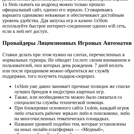
1x Slots скачать на андроид можно только прошло
официальный сайт, одноиз его зеркало. Сговариваясь
варианта одинаково неважные и обеспечивают достойным
уровень удобства. Ддя запуска игр и казино 1xSlots
используйте быстрое интернет-соединение одноиз wifi сеть,
если к ней нет доступ.
Провайдеры Лицензионных Игровых Автоматов
Ставки делать при этом нужно на слотах, перечисленных в
нормальных турнира. Не обходит 1хслотс своим вниманием и
пользователей, них которых день рождения. 7 дней вплоть
или после праздником можно обратиться же службу
поддержки, того получить подарок-сюрприз.
1xSlots уже давно занимает прочные позиции же списке
лучших брендов в индустрии азартных игр.
Также, или необходимости можно было связаться со
специалисты службы технической помощи.
При блокировке основного сайта 1xslots, каждый игрок
либо отыскать рабочее зеркало либо в поисковике, либо
на многочисленных тематических площадках.
Название уровней подобно тем, которые установлены
на иных онлайн-платформах — «Медный»,