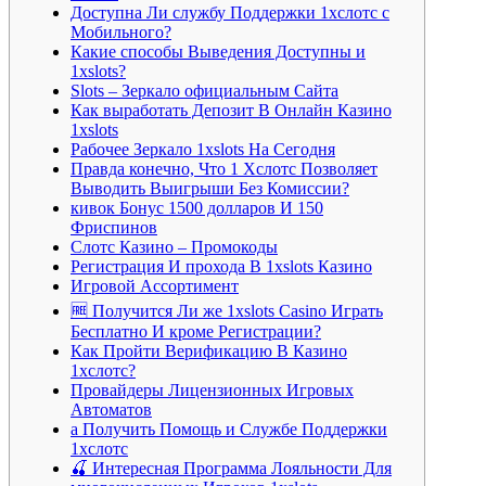
Доступна Ли службу Поддержки 1хслотс с
Мобильного?
Какие способы Выведения Доступны и
1xslots?
Slots – Зеркало официальным Сайта
Как выработать Депозит В Онлайн Казино
1xslots
Рабочее Зеркало 1xslots На Сегодня
Правда конечно, Что 1 Хслотс Позволяет
Выводить Выигрыши Без Комиссии?
кивок Бонус 1500 долларов И 150
Фриспинов
Слотс Казино – Промокоды
Регистрация И прохода В 1xslots Казино
Игровой Ассортимент
🆓 Получится Ли же 1xslots Casino Играть
Бесплатно И кроме Регистрации?
Как Пройти Верификацию В Казино
1хслотс?
Провайдеры Лицензионных Игровых
Автоматов
а Получить Помощь и Службе Поддержки
1хслотс
🍒 Интересная Программа Лояльности Для