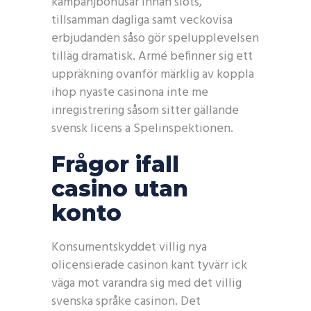
kampanjbonusar innan slots,
tillsamman dagliga samt veckovisa
erbjudanden såso gör spelupplevelsen
tilläg dramatisk. Armé befinner sig ett
uppräkning ovanför märklig av koppla
ihop nyaste casinona inte me
inregistrering såsom sitter gällande
svensk licens a Spelinspektionen.
Frågor ifall
casino utan
konto
Konsumentskyddet villig nya
olicensierade casinon kant tyvärr ick
väga mot varandra sig med det villig
svenska språke casinon. Det