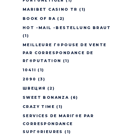
FORTUNETIGER
(1)
MARIBET CASINO TR
(1)
BOOK OF RA
(2)
HOT -MAIL -BESTELLUNG BRAUT
(1)
MEILLEURE Г©POUSE DE VENTE
PAR CORRESPONDANCE DE
RГ©PUTATION
(1)
1041I
(1)
2090
(3)
ШВЕЦИЯ
(2)
SWEET BONANZA
(6)
CRAZY TIME
(1)
SERVICES DE MARIГ©E PAR
CORRESPONDANCE
SUPГ©RIEURES
(1)