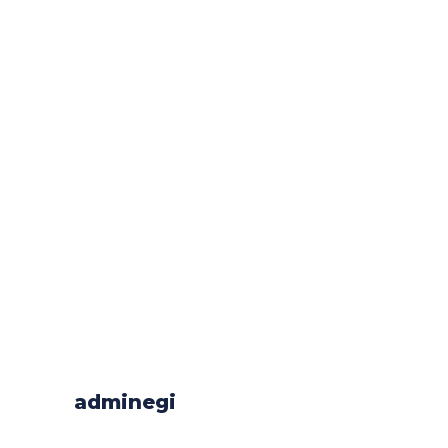
adminegi