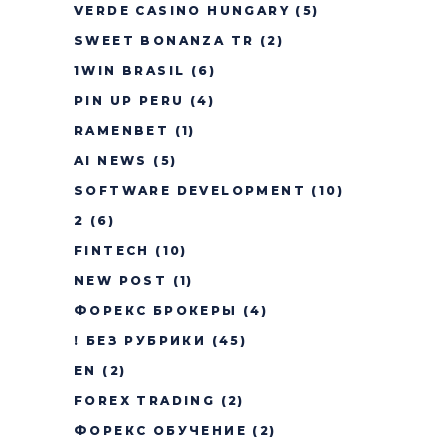
VERDE CASINO HUNGARY
(5)
SWEET BONANZA TR
(2)
1WIN BRASIL
(6)
PIN UP PERU
(4)
RAMENBET
(1)
AI NEWS
(5)
SOFTWARE DEVELOPMENT
(10)
2
(6)
FINTECH
(10)
NEW POST
(1)
ФОРЕКС БРОКЕРЫ
(4)
! БЕЗ РУБРИКИ
(45)
EN
(2)
FOREX TRADING
(2)
ФОРЕКС ОБУЧЕНИЕ
(2)