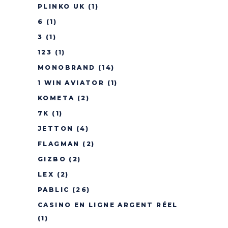
PLINKO UK
(1)
6
(1)
3
(1)
123
(1)
MONOBRAND
(14)
1 WIN AVIATOR
(1)
KOMETA
(2)
7K
(1)
JETTON
(4)
FLAGMAN
(2)
GIZBO
(2)
LEX
(2)
PABLIC
(26)
CASINO EN LIGNE ARGENT RÉEL
(1)