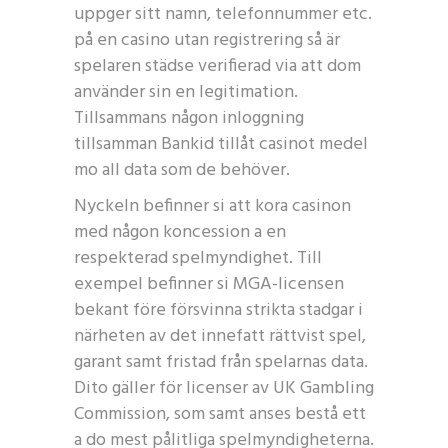
uppger sitt namn, telefonnummer etc.
på en casino utan registrering så är
spelaren städse verifierad via att dom
använder sin en legitimation.
Tillsammans någon inloggning
tillsamman Bankid tillåt casinot medel
mo all data som de behöver.
Nyckeln befinner si att kora casinon
med någon koncession a en
respekterad spelmyndighet. Till
exempel befinner si MGA-licensen
bekant före försvinna strikta stadgar i
närheten av det innefatt rättvist spel,
garant samt fristad från spelarnas data.
Dito gäller för licenser av UK Gambling
Commission, som samt anses bestå ett
a do mest pålitliga spelmyndigheterna.