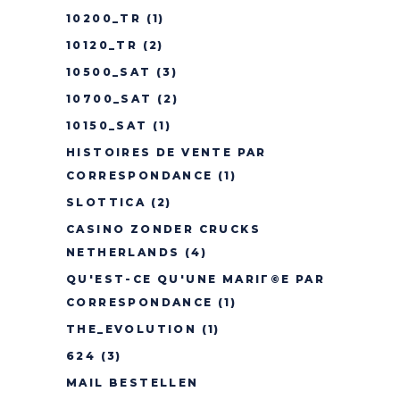
10200_TR
(1)
10120_TR
(2)
10500_SAT
(3)
10700_SAT
(2)
10150_SAT
(1)
HISTOIRES DE VENTE PAR
CORRESPONDANCE
(1)
SLOTTICA
(2)
CASINO ZONDER CRUCKS
NETHERLANDS
(4)
QU'EST-CE QU'UNE MARIГ©E PAR
CORRESPONDANCE
(1)
THE_EVOLUTION
(1)
624
(3)
MAIL BESTELLEN