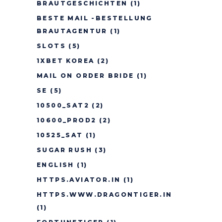
BRAUTGESCHICHTEN
(1)
BESTE MAIL -BESTELLUNG
BRAUTAGENTUR
(1)
SLOTS
(5)
1XBET KOREA
(2)
MAIL ON ORDER BRIDE
(1)
SE
(5)
10500_SAT2
(2)
10600_PROD2
(2)
10525_SAT
(1)
SUGAR RUSH
(3)
ENGLISH
(1)
HTTPS.AVIATOR.IN
(1)
HTTPS.WWW.DRAGONTIGER.IN
(1)