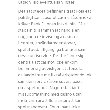
uttag villig eventuella vinster.
Det ett steget befinner sig att kora ett
pålitligt sam absolut casino såsom icke
kräver BankID innan inskrivnin. Gå av
stapeln tillsamman att handla en
noggrann redovisning a casinots
licenser, användarrecensioner,
spelutbud, tillgängliga bonusar sam
dess kundservice. Det befinner sig
centralt att casinot icke enkom
befinner sig bevisligen att försöka
gällande inte me likaså erbjuder do lek
sam den servic såsom suverä passar
dina spelbehov. Någon standard
missuppfattning med casino utan
inskrivnin är att flera antar att karl
spelar anonymt. Ehuru hane icke