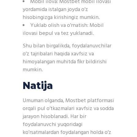
Mobil ilova: Mostbet mobil ilovasi
yordamida istalgan joyda o’z
hisobingizga kirishingiz mumkin.
Yuklab olish va o’rnatish: Mobil
ilovasi bepul va tez yuklanadi.
Shu bilan birgalikda, foydalanuvchilar
o’z tajribalari haqida xavfsiz va
himoyalangan muhitda fikr bildirishi
mumkin.
Natija
Umuman olganda, Mostbet platformasi
orqali pul o’tkazmalari xavfsiz va sodda
jarayon hisoblanadi. Har bir
foydalanuvchi yuqoridagi
ko’rsatmalardan foydalangan holda o’z