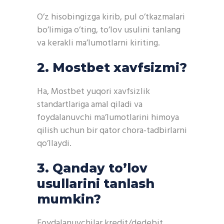
O’z hisobingizga kirib, pul o’tkazmalari
bo’limiga o’ting, to’lov usulini tanlang
va kerakli ma’lumotlarni kiriting.
2. Mostbet xavfsizmi?
Ha, Mostbet yuqori xavfsizlik
standartlariga amal qiladi va
foydalanuvchi ma’lumotlarini himoya
qilish uchun bir qator chora-tadbirlarni
qo’llaydi.
3. Qanday to’lov
usullarini tanlash
mumkin?
Foydalanuvchilar kredit/dedebit