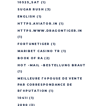
10525_SAT
(1)
SUGAR RUSH
(3)
ENGLISH
(1)
HTTPS.AVIATOR.IN
(1)
HTTPS.WWW.DRAGONTIGER.IN
(1)
FORTUNETIGER
(1)
MARIBET CASINO TR
(1)
BOOK OF RA
(2)
HOT -MAIL -BESTELLUNG BRAUT
(1)
MEILLEURE Г©POUSE DE VENTE
PAR CORRESPONDANCE DE
RГ©PUTATION
(1)
1041I
(1)
2090
(3)