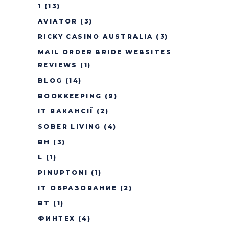
1
(13)
AVIATOR
(3)
RICKY CASINO AUSTRALIA
(3)
MAIL ORDER BRIDE WEBSITES
REVIEWS
(1)
BLOG
(14)
BOOKKEEPING
(9)
IT ВАКАНСІЇ
(2)
SOBER LIVING
(4)
BH
(3)
L
(1)
PINUPTONI
(1)
IT ОБРАЗОВАНИЕ
(2)
BT
(1)
ФИНТЕХ
(4)