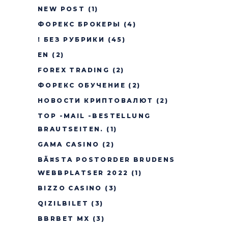
NEW POST
(1)
ФОРЕКС БРОКЕРЫ
(4)
! БЕЗ РУБРИКИ
(45)
EN
(2)
FOREX TRADING
(2)
ФОРЕКС ОБУЧЕНИЕ
(2)
НОВОСТИ КРИПТОВАЛЮТ
(2)
TOP -MAIL -BESTELLUNG
BRAUTSEITEN.
(1)
GAMA CASINO
(2)
BÃ¤STA POSTORDER BRUDENS
WEBBPLATSER 2022
(1)
BIZZO CASINO
(3)
QIZILBILET
(3)
BBRBET MX
(3)