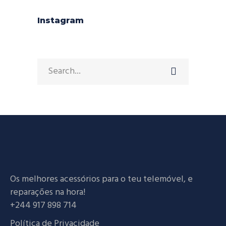
Instagram
Search
for:
Os melhores acessórios para o teu telemóvel, e
reparações na hora!
+244 917 898 714
Política de Privacidade