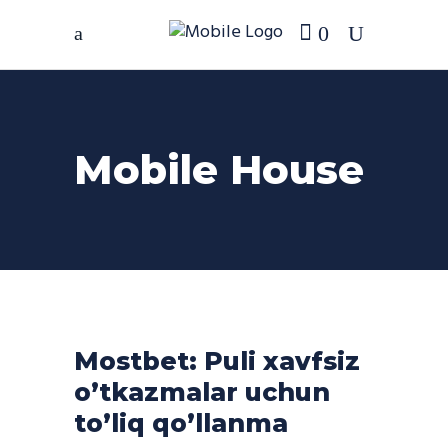
0
Mobile House
Mostbet: Puli xavfsiz
o’tkazmalar uchun
to’liq qo’llanma