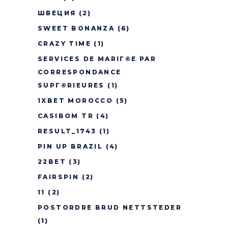
ШВЕЦИЯ
(2)
SWEET BONANZA
(6)
CRAZY TIME
(1)
SERVICES DE MARIГ©E PAR
CORRESPONDANCE
SUPГ©RIEURES
(1)
1XBET MOROCCO
(5)
CASIBOM TR
(4)
RESULT_1743
(1)
PIN UP BRAZIL
(4)
22BET
(3)
FAIRSPIN
(2)
11
(2)
POSTORDRE BRUD NETTSTEDER
(1)