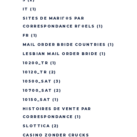
IT
(1)
SITES DE MARIГ©S PAR
CORRESPONDANCE RГ©ELS
(1)
FR
(1)
MAIL ORDER BRIDE COUNTRIES
(1)
LESBIAN MAIL ORDER BRIDE
(1)
10200_TR
(1)
10120_TR
(2)
10500_SAT
(3)
10700_SAT
(2)
10150_SAT
(1)
HISTOIRES DE VENTE PAR
CORRESPONDANCE
(1)
SLOTTICA
(2)
CASINO ZONDER CRUCKS