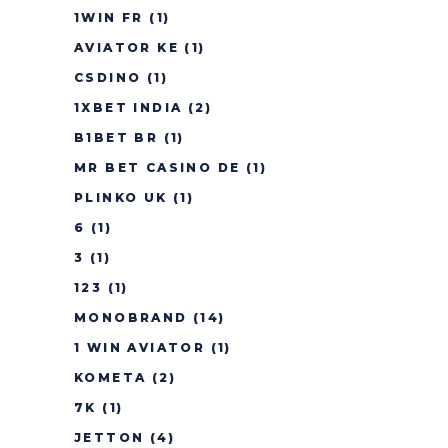
1WIN FR
(1)
AVIATOR KE
(1)
CSDINO
(1)
1XBET INDIA
(2)
B1BET BR
(1)
MR BET CASINO DE
(1)
PLINKO UK
(1)
6
(1)
3
(1)
123
(1)
MONOBRAND
(14)
1 WIN AVIATOR
(1)
KOMETA
(2)
7K
(1)
JETTON
(4)